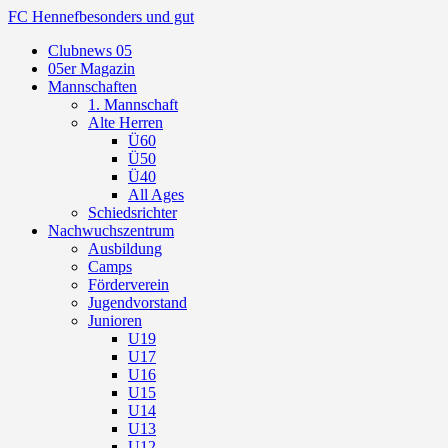
FC Hennef
besonders und gut
Clubnews 05
05er Magazin
Mannschaften
1. Mannschaft
Alte Herren
Ü60
Ü50
Ü40
All Ages
Schiedsrichter
Nachwuchszentrum
Ausbildung
Camps
Förderverein
Jugendvorstand
Junioren
U19
U17
U16
U15
U14
U13
U12