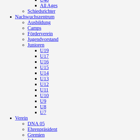
All Ages
Schiedsrichter
Nachwuchszentrum
Ausbildung
Camps
Förderverein
Jugendvorstand
Junioren
U19
U17
U16
U15
U14
U13
U12
U11
U10
U9
U8
U7
Verein
DNA 05
Ehrenpräsident
Gremien