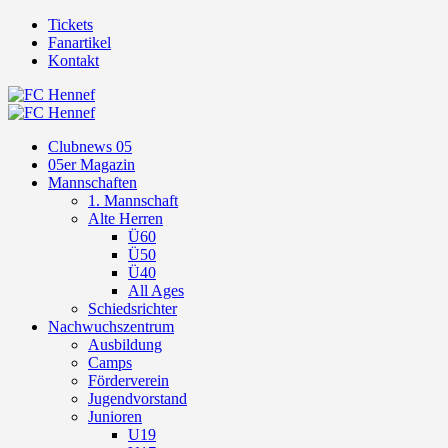
Tickets
Fanartikel
Kontakt
Clubnews 05
05er Magazin
Mannschaften
1. Mannschaft
Alte Herren
Ü60
Ü50
Ü40
All Ages
Schiedsrichter
Nachwuchszentrum
Ausbildung
Camps
Förderverein
Jugendvorstand
Junioren
U19