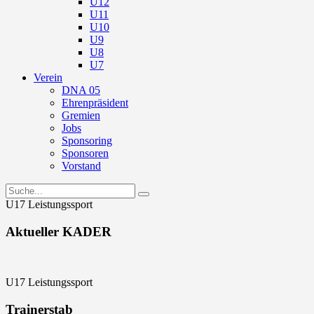
U12
U11
U10
U9
U8
U7
Verein
DNA 05
Ehrenpräsident
Gremien
Jobs
Sponsoring
Sponsoren
Vorstand
U17 Leistungssport
Aktueller KADER
U17 Leistungssport
Trainerstab