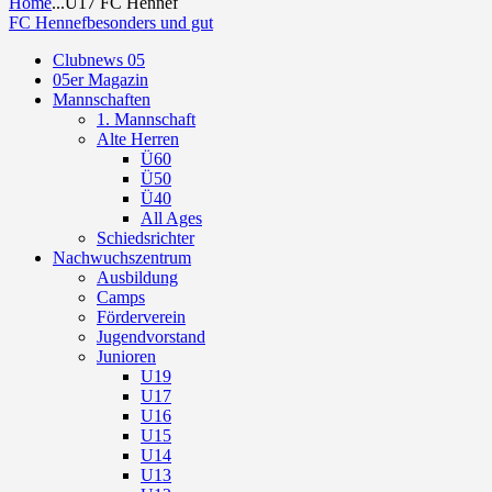
Home
...
U17 FC Hennef
FC Hennef
besonders und gut
Clubnews 05
05er Magazin
Mannschaften
1. Mannschaft
Alte Herren
Ü60
Ü50
Ü40
All Ages
Schiedsrichter
Nachwuchszentrum
Ausbildung
Camps
Förderverein
Jugendvorstand
Junioren
U19
U17
U16
U15
U14
U13