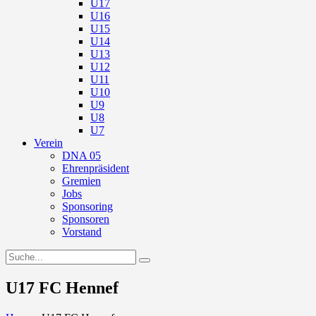
U17
U16
U15
U14
U13
U12
U11
U10
U9
U8
U7
Verein
DNA 05
Ehrenpräsident
Gremien
Jobs
Sponsoring
Sponsoren
Vorstand
U17 FC Hennef