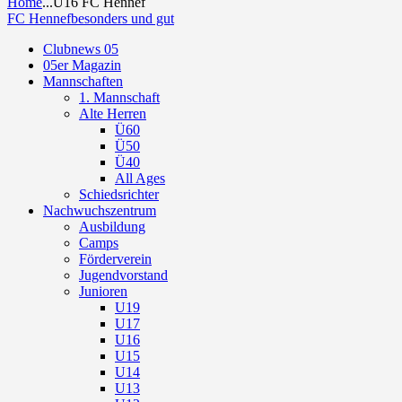
Home
...
U16 FC Hennef
FC Hennef
besonders und gut
Clubnews 05
05er Magazin
Mannschaften
1. Mannschaft
Alte Herren
Ü60
Ü50
Ü40
All Ages
Schiedsrichter
Nachwuchszentrum
Ausbildung
Camps
Förderverein
Jugendvorstand
Junioren
U19
U17
U16
U15
U14
U13