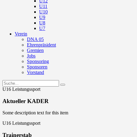
U12
U11
U10
U9
U8
U7
Verein
DNA 05
Ehrenpräsident
Gremien
Jobs
Sponsoring
Sponsoren
Vorstand
U16 Leistungssport
Aktueller KADER
Some description text for this item
U16 Leistungssport
Trainerstab