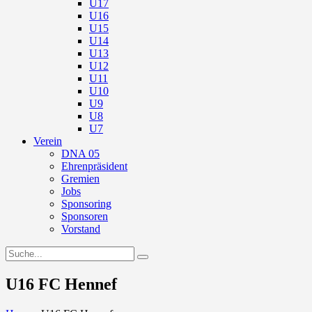
U17
U16
U15
U14
U13
U12
U11
U10
U9
U8
U7
Verein
DNA 05
Ehrenpräsident
Gremien
Jobs
Sponsoring
Sponsoren
Vorstand
U16 FC Hennef