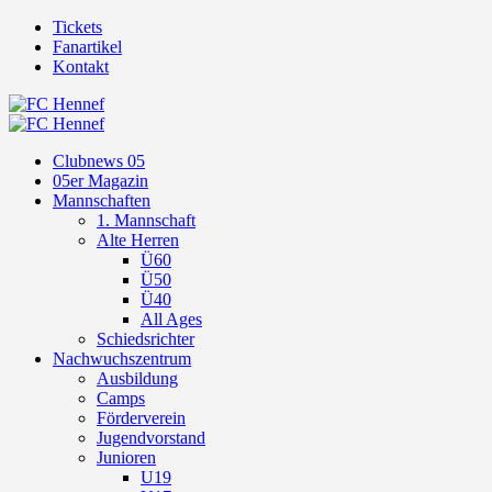
Tickets
Fanartikel
Kontakt
Clubnews 05
05er Magazin
Mannschaften
1. Mannschaft
Alte Herren
Ü60
Ü50
Ü40
All Ages
Schiedsrichter
Nachwuchszentrum
Ausbildung
Camps
Förderverein
Jugendvorstand
Junioren
U19