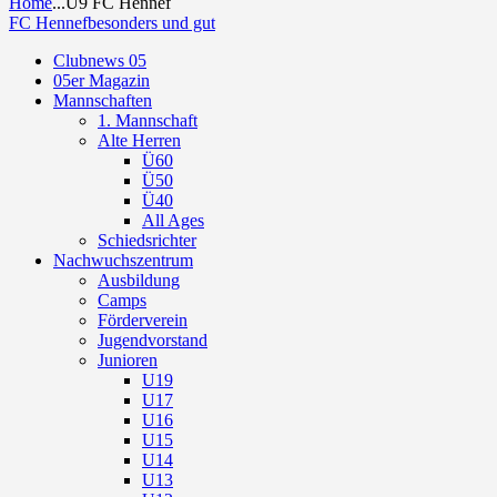
Home
...
U9 FC Hennef
FC Hennef
besonders und gut
Clubnews 05
05er Magazin
Mannschaften
1. Mannschaft
Alte Herren
Ü60
Ü50
Ü40
All Ages
Schiedsrichter
Nachwuchszentrum
Ausbildung
Camps
Förderverein
Jugendvorstand
Junioren
U19
U17
U16
U15
U14
U13