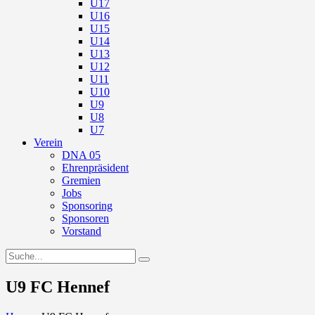
U17
U16
U15
U14
U13
U12
U11
U10
U9
U8
U7
Verein
DNA 05
Ehrenpräsident
Gremien
Jobs
Sponsoring
Sponsoren
Vorstand
U9 FC Hennef