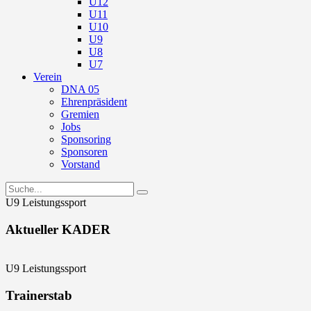
U12
U11
U10
U9
U8
U7
Verein
DNA 05
Ehrenpräsident
Gremien
Jobs
Sponsoring
Sponsoren
Vorstand
U9 Leistungssport
Aktueller KADER
U9 Leistungssport
Trainerstab