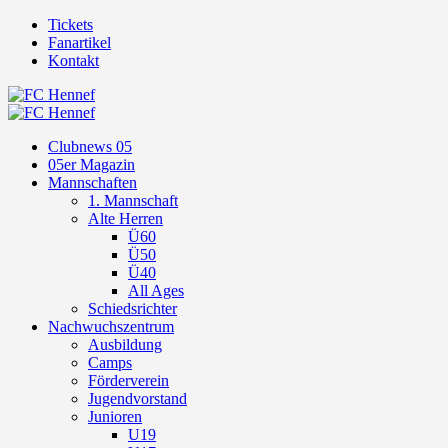
Tickets
Fanartikel
Kontakt
Clubnews 05
05er Magazin
Mannschaften
1. Mannschaft
Alte Herren
Ü60
Ü50
Ü40
All Ages
Schiedsrichter
Nachwuchszentrum
Ausbildung
Camps
Förderverein
Jugendvorstand
Junioren
U19