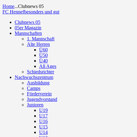
Home
...
Clubnews 05
FC Hennef
besonders und gut
Clubnews 05
05er Magazin
Mannschaften
1. Mannschaft
Alte Herren
Ü60
Ü50
Ü40
All Ages
Schiedsrichter
Nachwuchszentrum
Ausbildung
Camps
Förderverein
Jugendvorstand
Junioren
U19
U17
U16
U15
U14