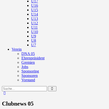
U17
U16
U15
U14
U13
U12
U11
U10
U9
U8
U7
Verein
DNA 05
Ehrenpräsident
Gremien
Jobs
Sponsoring
Sponsoren
Vorstand
Clubnews 05