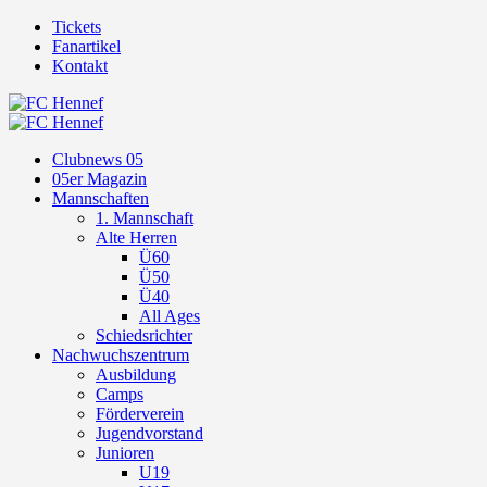
Tickets
Fanartikel
Kontakt
Clubnews 05
05er Magazin
Mannschaften
1. Mannschaft
Alte Herren
Ü60
Ü50
Ü40
All Ages
Schiedsrichter
Nachwuchszentrum
Ausbildung
Camps
Förderverein
Jugendvorstand
Junioren
U19