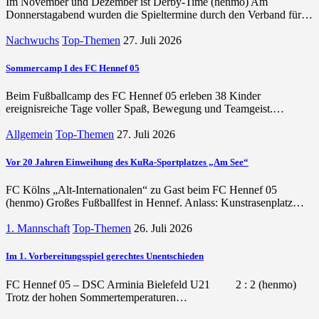
Im November und Dezember ist Derby-Time (henmo) Am
Donnerstagabend wurden die Spieltermine durch den Verband für…
Nachwuchs
Top-Themen
27. Juli 2026
Sommercamp I des FC Hennef 05
Beim Fußballcamp des FC Hennef 05 erleben 38 Kinder
ereignisreiche Tage voller Spaß, Bewegung und Teamgeist.…
Allgemein
Top-Themen
27. Juli 2026
Vor 20 Jahren Einweihung des KuRa-Sportplatzes „Am See“
FC Kölns „Alt-Internationalen“ zu Gast beim FC Hennef 05
(henmo) Großes Fußballfest in Hennef. Anlass: Kunstrasenplatz…
1. Mannschaft
Top-Themen
26. Juli 2026
Im 1. Vorbereitungsspiel gerechtes Unentschieden
FC Hennef 05 – DSC Arminia Bielefeld U21 2 : 2 (henmo)
Trotz der hohen Sommertemperaturen…