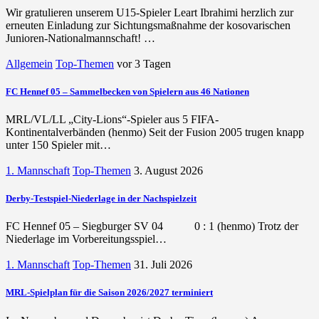
Wir gratulieren unserem U15-Spieler Leart Ibrahimi herzlich zur
erneuten Einladung zur Sichtungsmaßnahme der kosovarischen
Junioren-Nationalmannschaft! …
Allgemein
Top-Themen
vor 3 Tagen
FC Hennef 05 – Sammelbecken von Spielern aus 46 Nationen
MRL/VL/LL „City-Lions“-Spieler aus 5 FIFA-
Kontinentalverbänden (henmo) Seit der Fusion 2005 trugen knapp
unter 150 Spieler mit…
1. Mannschaft
Top-Themen
3. August 2026
Derby-Testspiel-Niederlage in der Nachspielzeit
FC Hennef 05 – Siegburger SV 04 0 : 1 (henmo) Trotz der
Niederlage im Vorbereitungsspiel…
1. Mannschaft
Top-Themen
31. Juli 2026
MRL-Spielplan für die Saison 2026/2027 terminiert