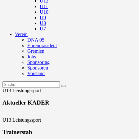
U12
U11
U10
U9
U8
U7
Verein
DNA 05
Ehrenpräsident
Gremien
Jobs
Sponsoring
Sponsoren
Vorstand
U13 Leistungssport
Aktueller KADER
U13 Leistungssport
Trainerstab