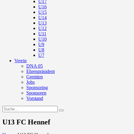
U17
U16
U15
U14
U13
U12
U11
U10
U9
U8
U7
Verein
DNA 05
Ehrenpräsident
Gremien
Jobs
Sponsoring
Sponsoren
Vorstand
U13 FC Hennef