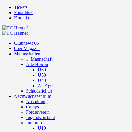
Tickets
Fanartikel
Kontakt
Clubnews 05
05er Magazin
Mannschaften
1. Mannschaft
Alte Herren
Ü60
Ü50
Ü40
All Ages
Schiedsrichter
Nachwuchszentrum
Ausbildung
Camps
Förderverein
Jugendvorstand
Junioren
U19