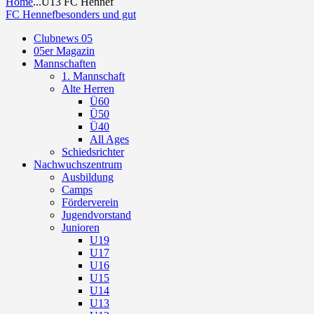
Home
...
U13 FC Hennef
FC Hennef
besonders und gut
Clubnews 05
05er Magazin
Mannschaften
1. Mannschaft
Alte Herren
Ü60
Ü50
Ü40
All Ages
Schiedsrichter
Nachwuchszentrum
Ausbildung
Camps
Förderverein
Jugendvorstand
Junioren
U19
U17
U16
U15
U14
U13