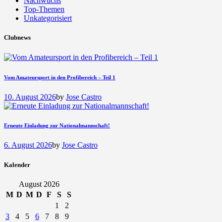
Nachwuchs
Top-Themen
Unkategorisiert
Clubnews
Vom Amateursport in den Profibereich – Teil 1
10. August 2026
by
Jose Castro
Erneute Einladung zur Nationalmannschaft!
6. August 2026
by
Jose Castro
Kalender
August 2026
M
D
M
D
F
S
S
1
2
3
4
5
6
7
8
9