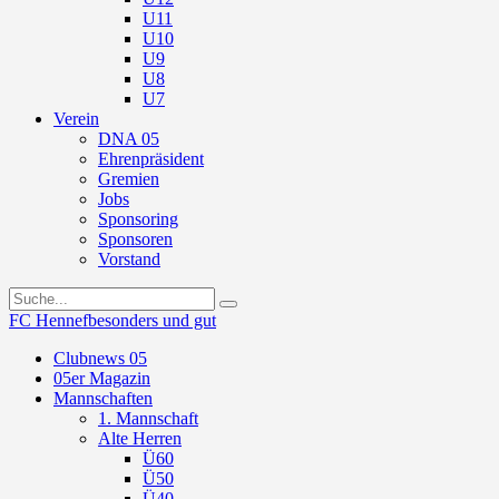
U11
U10
U9
U8
U7
Verein
DNA 05
Ehrenpräsident
Gremien
Jobs
Sponsoring
Sponsoren
Vorstand
FC Hennef
besonders und gut
Clubnews 05
05er Magazin
Mannschaften
1. Mannschaft
Alte Herren
Ü60
Ü50
Ü40