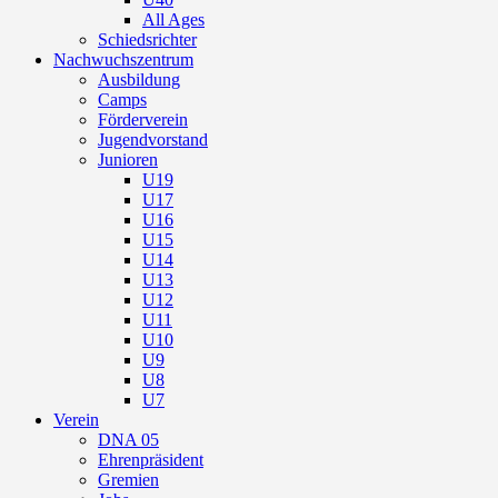
All Ages
Schiedsrichter
Nachwuchszentrum
Ausbildung
Camps
Förderverein
Jugendvorstand
Junioren
U19
U17
U16
U15
U14
U13
U12
U11
U10
U9
U8
U7
Verein
DNA 05
Ehrenpräsident
Gremien