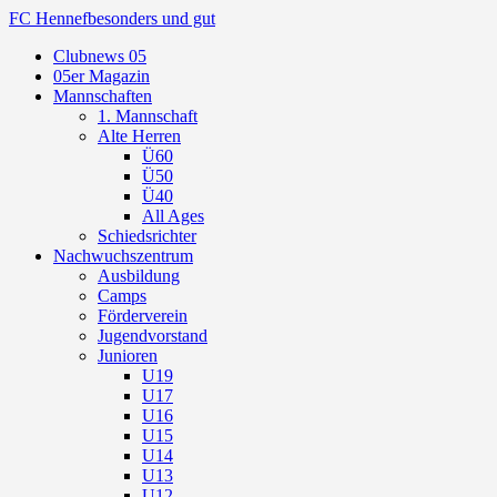
FC Hennef
besonders und gut
Clubnews 05
05er Magazin
Mannschaften
1. Mannschaft
Alte Herren
Ü60
Ü50
Ü40
All Ages
Schiedsrichter
Nachwuchszentrum
Ausbildung
Camps
Förderverein
Jugendvorstand
Junioren
U19
U17
U16
U15
U14
U13
U12