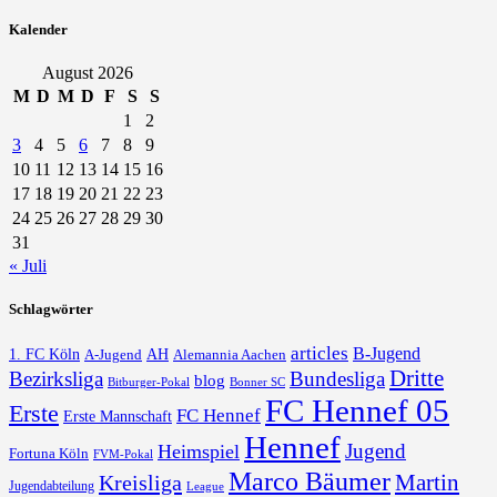
Kalender
August 2026
M
D
M
D
F
S
S
1
2
3
4
5
6
7
8
9
10
11
12
13
14
15
16
17
18
19
20
21
22
23
24
25
26
27
28
29
30
31
« Juli
Schlagwörter
articles
B-Jugend
1. FC Köln
AH
A-Jugend
Alemannia Aachen
Dritte
Bezirksliga
Bundesliga
blog
Bonner SC
Bitburger-Pokal
FC Hennef 05
Erste
FC Hennef
Erste Mannschaft
Hennef
Jugend
Heimspiel
Fortuna Köln
FVM-Pokal
Marco Bäumer
Martin
Kreisliga
Jugendabteilung
League