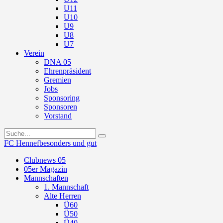
U11
U10
U9
U8
U7
Verein
DNA 05
Ehrenpräsident
Gremien
Jobs
Sponsoring
Sponsoren
Vorstand
FC Hennef
besonders und gut
Clubnews 05
05er Magazin
Mannschaften
1. Mannschaft
Alte Herren
Ü60
Ü50
Ü40