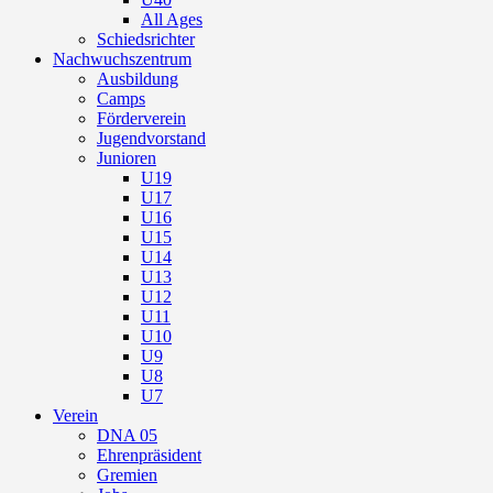
All Ages
Schiedsrichter
Nachwuchszentrum
Ausbildung
Camps
Förderverein
Jugendvorstand
Junioren
U19
U17
U16
U15
U14
U13
U12
U11
U10
U9
U8
U7
Verein
DNA 05
Ehrenpräsident
Gremien