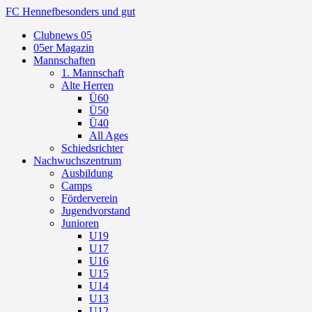
FC Hennef
besonders und gut
Clubnews 05
05er Magazin
Mannschaften
1. Mannschaft
Alte Herren
Ü60
Ü50
Ü40
All Ages
Schiedsrichter
Nachwuchszentrum
Ausbildung
Camps
Förderverein
Jugendvorstand
Junioren
U19
U17
U16
U15
U14
U13
U12