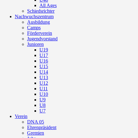
All Ages
Schiedsrichter
Nachwuchszentrum
Ausbildung
Camps
Förderverein
Jugendvorstand
Junioren
U19
U17
U16
U15
U14
U13
U12
U11
U10
U9
U8
U7
Verein
DNA 05
Ehrenpräsident
Gremien