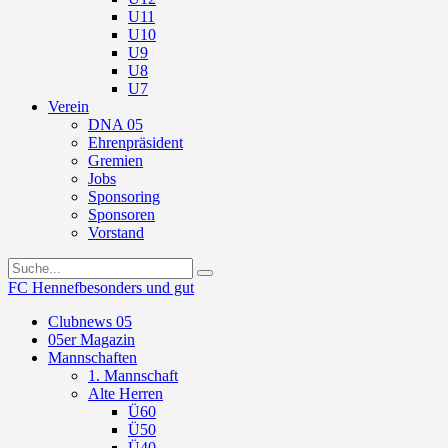
U11
U10
U9
U8
U7
Verein
DNA 05
Ehrenpräsident
Gremien
Jobs
Sponsoring
Sponsoren
Vorstand
FC Hennef
besonders und gut
Clubnews 05
05er Magazin
Mannschaften
1. Mannschaft
Alte Herren
Ü60
Ü50
Ü40