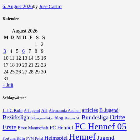
6. August 2026
by
Jose Castro
Kalender
August 2026
M
D
M
D
F
S
S
1
2
3
4
5
6
7
8
9
10
11
12
13
14
15
16
17
18
19
20
21
22
23
24
25
26
27
28
29
30
31
« Juli
Schlagwörter
articles
B-Jugend
1. FC Köln
AH
A-Jugend
Alemannia Aachen
Dritte
Bezirksliga
Bundesliga
blog
Bonner SC
Bitburger-Pokal
FC Hennef 05
Erste
FC Hennef
Erste Mannschaft
Hennef
Jugend
Heimspiel
Fortuna Köln
FVM-Pokal