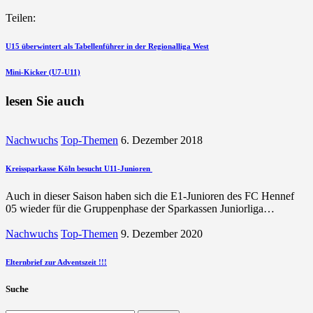
Teilen:
Beitragsnavigation
vorherigen
U15 überwintert als Tabellenführer in der Regionalliga West
Beitrag
nächsten
Mini-Kicker (U7-U11)
Beitrag
lesen Sie auch
Nachwuchs
Top-Themen
6. Dezember 2018
Kreissparkasse Köln besucht U11-Junioren
Auch in dieser Saison haben sich die E1-Junioren des FC Hennef
05 wieder für die Gruppenphase der Sparkassen Juniorliga…
Nachwuchs
Top-Themen
9. Dezember 2020
Elternbrief zur Adventszeit !!!
Suche