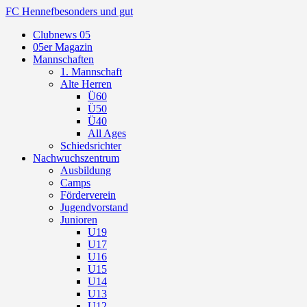
FC Hennef
besonders und gut
Clubnews 05
05er Magazin
Mannschaften
1. Mannschaft
Alte Herren
Ü60
Ü50
Ü40
All Ages
Schiedsrichter
Nachwuchszentrum
Ausbildung
Camps
Förderverein
Jugendvorstand
Junioren
U19
U17
U16
U15
U14
U13
U12