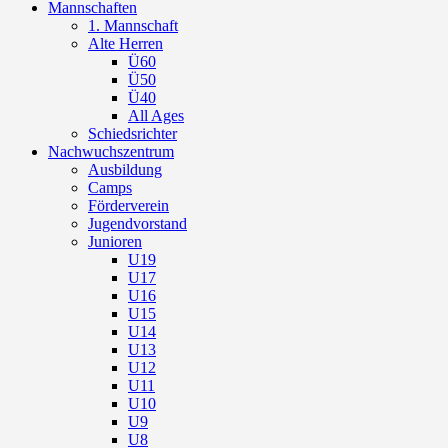
Mannschaften
1. Mannschaft
Alte Herren
Ü60
Ü50
Ü40
All Ages
Schiedsrichter
Nachwuchszentrum
Ausbildung
Camps
Förderverein
Jugendvorstand
Junioren
U19
U17
U16
U15
U14
U13
U12
U11
U10
U9
U8