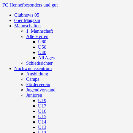
FC Hennef
besonders und gut
Clubnews 05
05er Magazin
Mannschaften
1. Mannschaft
Alte Herren
Ü60
Ü50
Ü40
All Ages
Schiedsrichter
Nachwuchszentrum
Ausbildung
Camps
Förderverein
Jugendvorstand
Junioren
U19
U17
U16
U15
U14
U13
U12