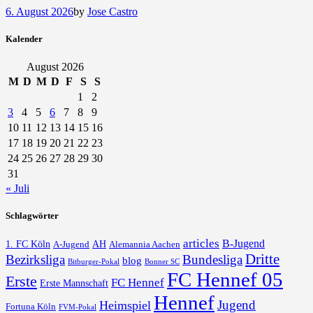
6. August 2026
by
Jose Castro
Kalender
August 2026
M
D
M
D
F
S
S
1
2
3
4
5
6
7
8
9
10
11
12
13
14
15
16
17
18
19
20
21
22
23
24
25
26
27
28
29
30
31
« Juli
Schlagwörter
articles
B-Jugend
1. FC Köln
AH
A-Jugend
Alemannia Aachen
Dritte
Bezirksliga
Bundesliga
blog
Bonner SC
Bitburger-Pokal
FC Hennef 05
Erste
FC Hennef
Erste Mannschaft
Hennef
Jugend
Heimspiel
Fortuna Köln
FVM-Pokal