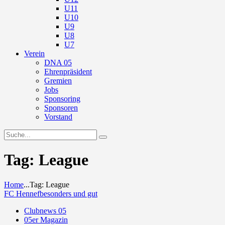
U11
U10
U9
U8
U7
Verein
DNA 05
Ehrenpräsident
Gremien
Jobs
Sponsoring
Sponsoren
Vorstand
Tag: League
Home
...
Tag: League
FC Hennef
besonders und gut
Clubnews 05
05er Magazin