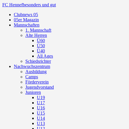
FC Hennef
besonders und gut
Clubnews 05
05er Magazin
Mannschaften
1. Mannschaft
Alte Herren
Ü60
Ü50
Ü40
All Ages
Schiedsrichter
Nachwuchszentrum
Ausbildung
Camps
Förderverein
Jugendvorstand
Junioren
U19
U17
U16
U15
U14
U13
U12