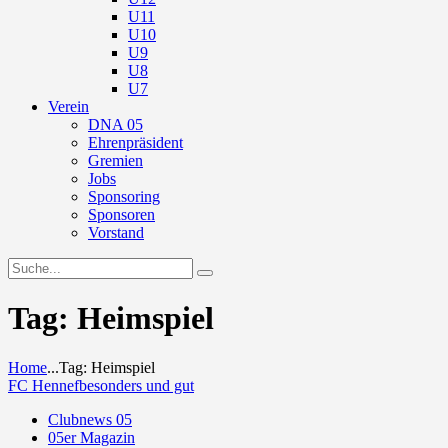
U11
U10
U9
U8
U7
Verein
DNA 05
Ehrenpräsident
Gremien
Jobs
Sponsoring
Sponsoren
Vorstand
Tag: Heimspiel
Home
...
Tag: Heimspiel
FC Hennef
besonders und gut
Clubnews 05
05er Magazin