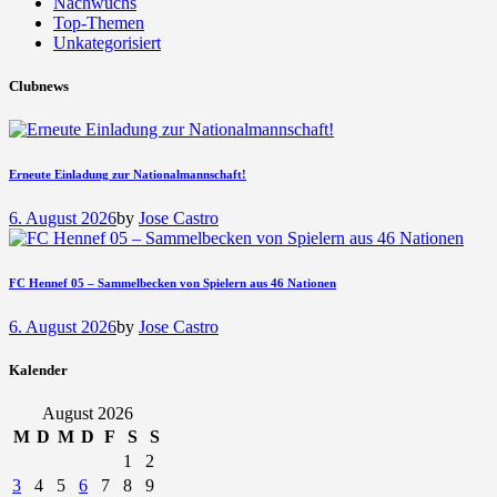
Nachwuchs
Top-Themen
Unkategorisiert
Clubnews
Erneute Einladung zur Nationalmannschaft!
6. August 2026
by
Jose Castro
FC Hennef 05 – Sammelbecken von Spielern aus 46 Nationen
6. August 2026
by
Jose Castro
Kalender
August 2026
M
D
M
D
F
S
S
1
2
3
4
5
6
7
8
9