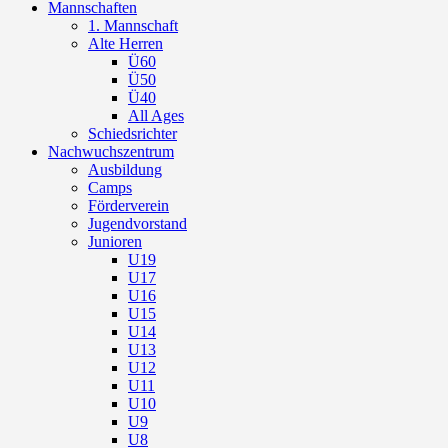
Mannschaften
1. Mannschaft
Alte Herren
Ü60
Ü50
Ü40
All Ages
Schiedsrichter
Nachwuchszentrum
Ausbildung
Camps
Förderverein
Jugendvorstand
Junioren
U19
U17
U16
U15
U14
U13
U12
U11
U10
U9
U8