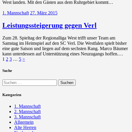
West landen. Mit den Gästen aus dem Ruhrgebiet kommt…
1. Mannschaft
27. März 2015
Leistungssteigerung gegen Verl
Zum 28. Spieltag der Regionalliga West trifft unser Team am
Samstag im Heimspiel auf den SC Verl. Die Westfalen spielt bisher
eine gute Saison und liegen auf dem sechsten Rang. Marco Bäumer
kann unterdessen auf Unterstützung eines Neuzugangs hoffen.…
Seitennummerierung
Seite
Seite
Seite
Seite
1
2
3
…
5
>
der
Suche
Beiträge
Suchen
nach:
Kategorien
1. Mannschaft
2. Mannschaft
3. Mannschaft
Allgemein
Alte Herren