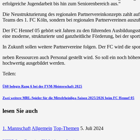
erfolgreiche Jugendarbeit bis hin zum Seniorenbereich aus.“
Die Neustrukturierung des regionalen Partnervereinkonzepts zahlt auf
Teams des 1. FC Köln, sondern bei regionalen Partnervereinen auszubi
Der FC Hennef 05 gehört seit Jahren zu den führenden Ausbildungsst
eine moderne, strukturierte und ganzheitliche Förderung, bei der spo
In Zukunft sollen weitere Partnervereine folgen. Der FC wird die spo
neben Ressourcen auch Personal gestellt wird. So soll ein noch höher
hochwertig ausgebildet werden.
Teilen:
Beitragsnavigation
vorherigen
Ü60 belegte Rang 6 bei der FVM-Meisterschaft 2025
Beitrag
nächsten
Zwei weitere MRL-Spieler für die Mittelrheinliga-Saison 2025/2026 beim FC Hennef 05
Beitrag
lesen Sie auch
1. Mannschaft
Allgemein
Top-Themen
5. Juli 2024