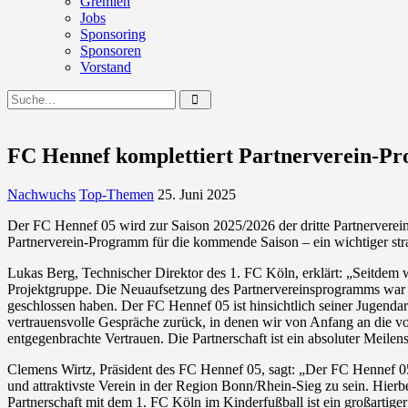
Gremien
Jobs
Sponsoring
Sponsoren
Vorstand
FC Hennef komplettiert Partnerverein-Pr
Nachwuchs
Top-Themen
25. Juni 2025
Der FC Hennef 05 wird zur Saison 2025/2026 der dritte Partnervere
Partnerverein-Programm für die kommende Saison – ein wichtiger str
Lukas Berg, Technischer Direktor des 1. FC Köln, erklärt: „Seitdem wi
Projektgruppe. Die Neuaufsetzung des Partnervereinsprogramms war ei
geschlossen haben. Der FC Hennef 05 ist hinsichtlich seiner Jugenda
vertrauensvolle Gespräche zurück, in denen wir von Anfang an die 
entgegenbrachte Vertrauen. Die Partnerschaft ist ein absoluter Meilen
Clemens Wirtz, Präsident des FC Hennef 05, sagt: „Der FC Hennef 05 
und attraktivste Verein in der Region Bonn/Rhein-Sieg zu sein. Hierbe
Partnerschaft mit dem 1. FC Köln im Kinderfußball ist ein großartiger