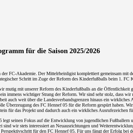
ogramm für die Saison 2025/2026
in der FC-Akademie. Der Mittelrheinligist komplettiert gemeinsam mi
ategischer Schritt im Zuge der Reform des Kinderfußballs beim 1. FC 
r mutig mit unserer Reform des Kinderfußballs an die Öffentlichkeit ge
n immens wichtiger Strang der Reform. Wir sind sehr stolz, dass wir mi
rbeit auch weit über die Landesverbandsgrenzen hinaus ein wirkliches 
volle Überzeugung des FC Hennef 05 für die Reform gespürt haben. Wi
stein für das Projekt und dadurch auch ein wirkliches Ausrufezeichen f
legt seinen Fokus auf die Entwicklung von jugendlichen Fußballern un
i sind wir stets interessiert an Neuausrichtungen und Weiterentwicklung
 Perspektivschritt für den FC Hennef 05. Für uns fängt der Erfolg bei d