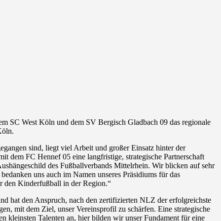
t dem SC West Köln und dem SV Bergisch Gladbach 09 das regionale
Köln.
gangen sind, liegt viel Arbeit und großer Einsatz hinter der
t dem FC Hennef 05 eine langfristige, strategische Partnerschaft
Aushängeschild des Fußballverbands Mittelrhein. Wir blicken auf sehr
r bedanken uns auch im Namen unseres Präsidiums für das
ür den Kinderfußball in der Region.“
d hat den Anspruch, nach den zertifizierten NLZ der erfolgreichste
en, mit dem Ziel, unser Vereinsprofil zu schärfen. Eine strategische
en kleinsten Talenten an, hier bilden wir unser Fundament für eine