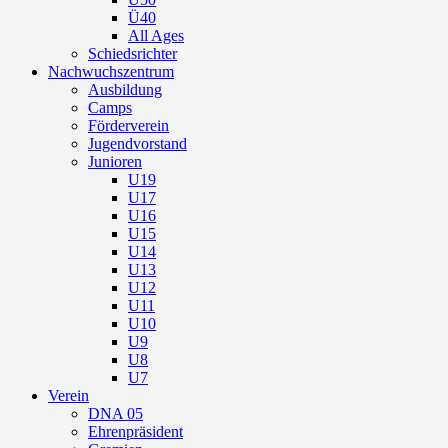
Ü40
All Ages
Schiedsrichter
Nachwuchszentrum
Ausbildung
Camps
Förderverein
Jugendvorstand
Junioren
U19
U17
U16
U15
U14
U13
U12
U11
U10
U9
U8
U7
Verein
DNA 05
Ehrenpräsident