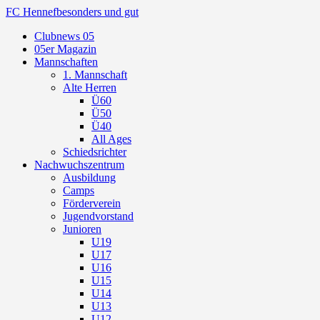
FC Hennef
besonders und gut
Clubnews 05
05er Magazin
Mannschaften
1. Mannschaft
Alte Herren
Ü60
Ü50
Ü40
All Ages
Schiedsrichter
Nachwuchszentrum
Ausbildung
Camps
Förderverein
Jugendvorstand
Junioren
U19
U17
U16
U15
U14
U13
U12