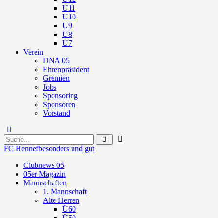
U11
U10
U9
U8
U7
Verein
DNA 05
Ehrenpräsident
Gremien
Jobs
Sponsoring
Sponsoren
Vorstand
FC Hennef
besonders und gut
Clubnews 05
05er Magazin
Mannschaften
1. Mannschaft
Alte Herren
Ü60
Ü50