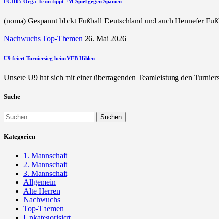
FCH05-Orga-Team tippt EM-Spiel gegen Spanien
(noma) Gespannt blickt Fußball-Deutschland und auch Hennefer Fußba
Nachwuchs
Top-Themen
26. Mai 2026
U9 feiert Turniersieg beim VFB Hilden
Unsere U9 hat sich mit einer überragenden Teamleistung den Turnier
Suche
Suchen
nach:
Kategorien
1. Mannschaft
2. Mannschaft
3. Mannschaft
Allgemein
Alte Herren
Nachwuchs
Top-Themen
Unkategorisiert