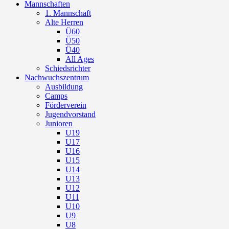
Mannschaften
1. Mannschaft
Alte Herren
Ü60
Ü50
Ü40
All Ages
Schiedsrichter
Nachwuchszentrum
Ausbildung
Camps
Förderverein
Jugendvorstand
Junioren
U19
U17
U16
U15
U14
U13
U12
U11
U10
U9
U8