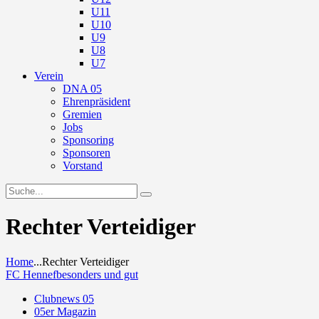
U11
U10
U9
U8
U7
Verein
DNA 05
Ehrenpräsident
Gremien
Jobs
Sponsoring
Sponsoren
Vorstand
Rechter Verteidiger
Home
...
Rechter Verteidiger
FC Hennef
besonders und gut
Clubnews 05
05er Magazin