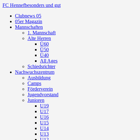
FC Hennef
besonders und gut
Clubnews 05
05er Magazin
Mannschaften
1. Mannschaft
Alte Herren
Ü60
Ü50
Ü40
All Ages
Schiedsrichter
Nachwuchszentrum
Ausbildung
Camps
Förderverein
Jugendvorstand
Junioren
U19
U17
U16
U15
U14
U13
U12