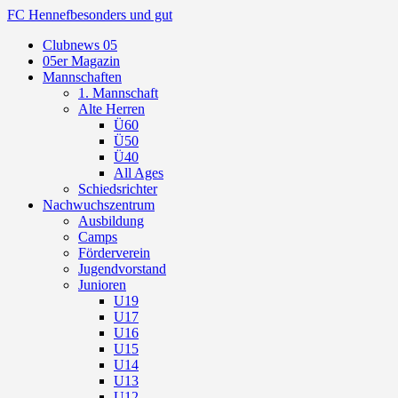
FC Hennef
besonders und gut
Clubnews 05
05er Magazin
Mannschaften
1. Mannschaft
Alte Herren
Ü60
Ü50
Ü40
All Ages
Schiedsrichter
Nachwuchszentrum
Ausbildung
Camps
Förderverein
Jugendvorstand
Junioren
U19
U17
U16
U15
U14
U13
U12