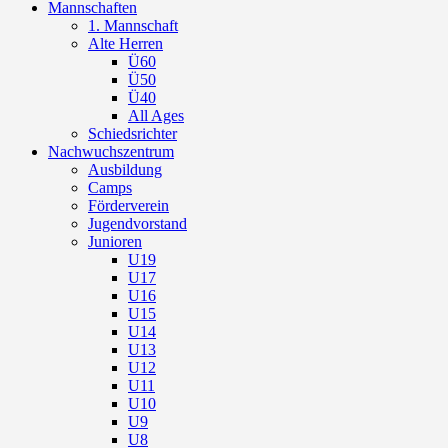
Mannschaften
1. Mannschaft
Alte Herren
Ü60
Ü50
Ü40
All Ages
Schiedsrichter
Nachwuchszentrum
Ausbildung
Camps
Förderverein
Jugendvorstand
Junioren
U19
U17
U16
U15
U14
U13
U12
U11
U10
U9
U8