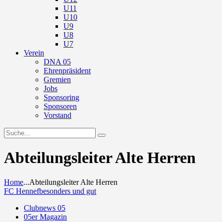
U11
U10
U9
U8
U7
Verein
DNA 05
Ehrenpräsident
Gremien
Jobs
Sponsoring
Sponsoren
Vorstand
Abteilungsleiter Alte Herren
Home
...
Abteilungsleiter Alte Herren
FC Hennef
besonders und gut
Clubnews 05
05er Magazin