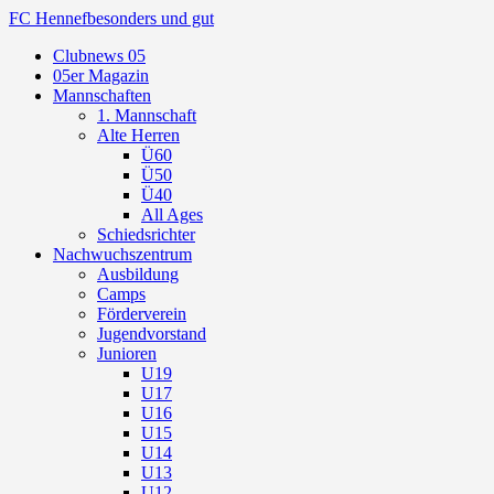
FC Hennef
besonders und gut
Clubnews 05
05er Magazin
Mannschaften
1. Mannschaft
Alte Herren
Ü60
Ü50
Ü40
All Ages
Schiedsrichter
Nachwuchszentrum
Ausbildung
Camps
Förderverein
Jugendvorstand
Junioren
U19
U17
U16
U15
U14
U13
U12