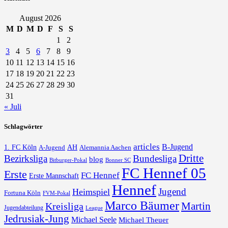
August 2026
M
D
M
D
F
S
S
1
2
3
4
5
6
7
8
9
10
11
12
13
14
15
16
17
18
19
20
21
22
23
24
25
26
27
28
29
30
31
« Juli
Schlagwörter
articles
B-Jugend
1. FC Köln
AH
A-Jugend
Alemannia Aachen
Dritte
Bezirksliga
Bundesliga
blog
Bonner SC
Bitburger-Pokal
FC Hennef 05
Erste
FC Hennef
Erste Mannschaft
Hennef
Jugend
Heimspiel
Fortuna Köln
FVM-Pokal
Marco Bäumer
Martin
Kreisliga
Jugendabteilung
League
Jedrusiak-Jung
Michael Seele
Michael Theuer