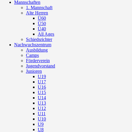
Mannschaften
1. Mannschaft
Alte Herren
Ü60
Ü50
Ü40
All Ages
Schiedsrichter
Nachwuchszentrum
Ausbildung
Camps
Förderverein
Jugendvorstand
Junioren
U19
U17
U16
U15
U14
U13
U12
U11
U10
U9
U8