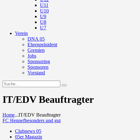
U11
U10
U9
U8
U7
Verein
DNA 05
Ehrenpräsident
Gremien
Jobs
Sponsoring
Sponsoren
Vorstand
IT/EDV Beauftragter
Home
...
IT/EDV Beauftragter
FC Hennef
besonders und gut
Clubnews 05
05er Magazin