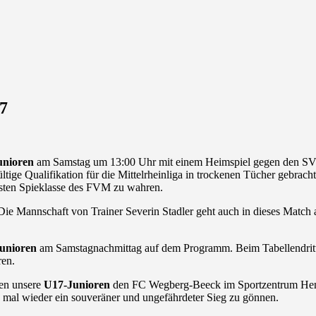
17
nioren
am Samstag um 13:00 Uhr mit einem Heimspiel gegen den SV 
ge Qualifikation für die Mittelrheinliga in trockenen Tücher gebracht
chsten Spieklasse des FVM zu wahren.
 Mannschaft von Trainer Severin Stadler geht auch in dieses Match als k
unioren
am Samstagnachmittag auf dem Programm. Beim Tabellendritte
ren.
en unsere
U17-Junioren
den FC Wegberg-Beeck im Sportzentrum Hennef
al wieder ein souveräner und ungefährdeter Sieg zu gönnen.