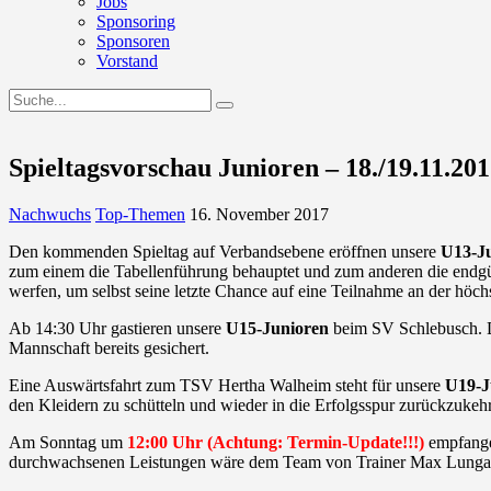
Jobs
Sponsoring
Sponsoren
Vorstand
Spieltagsvorschau Junioren – 18./19.11.20
Nachwuchs
Top-Themen
16. November 2017
Den kommenden Spieltag auf Verbandsebene eröffnen unsere
U13-Ju
zum einem die Tabellenführung behauptet und zum anderen die endgülti
werfen, um selbst seine letzte Chance auf eine Teilnahme an der hö
Ab 14:30 Uhr gastieren unsere
U15-Junioren
beim SV Schlebusch. Die
Mannschaft bereits gesichert.
Eine Auswärtsfahrt zum TSV Hertha Walheim steht für unsere
U19-J
den Kleidern zu schütteln und wieder in die Erfolgsspur zurückzukeh
Am Sonntag um
12:00 Uhr (Achtung: Termin-Update!!!)
empfang
durchwachsenen Leistungen wäre dem Team von Trainer Max Lunga m