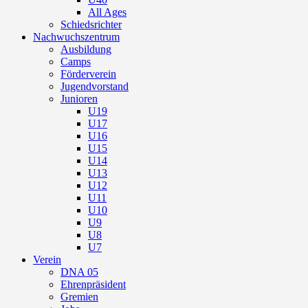
All Ages
Schiedsrichter
Nachwuchszentrum
Ausbildung
Camps
Förderverein
Jugendvorstand
Junioren
U19
U17
U16
U15
U14
U13
U12
U11
U10
U9
U8
U7
Verein
DNA 05
Ehrenpräsident
Gremien