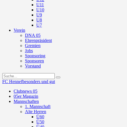
U11
U10
U9
U8
U7
Verein
DNA 05
Ehrenpräsident
Gremien
Jobs
Sponsoring
Sponsoren
Vorstand
FC Hennef
besonders und gut
Clubnews 05
05er Magazin
Mannschaften
1. Mannschaft
Alte Herren
Ü60
Ü50
Ü40