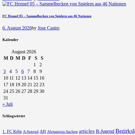
FC Hennef 05 – Sammelbecken von Spielern aus 46 Nationen
6. August 2026
by
Jose Castro
Kalender
August 2026
M
D
M
D
F
S
S
1
2
3
4
5
6
7
8
9
10
11
12
13
14
15
16
17
18
19
20
21
22
23
24
25
26
27
28
29
30
31
« Juli
Schlagwörter
Bezirksl
articles
B-Jugend
1. FC Köln
AH
A-Jugend
Alemannia Aachen