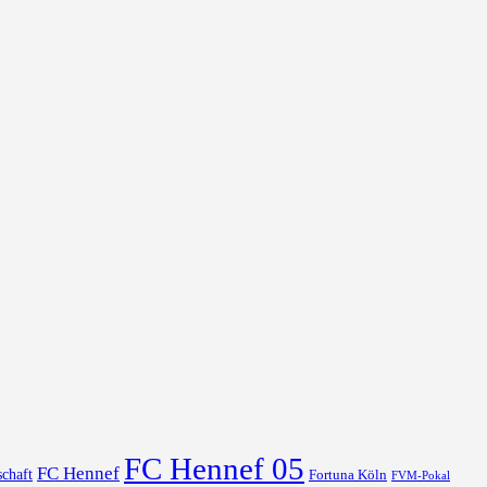
FC Hennef 05
FC Hennef
chaft
Fortuna Köln
FVM-Pokal