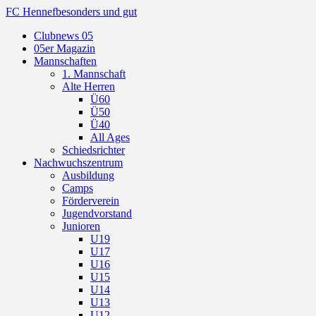
FC Hennef
besonders und gut
Clubnews 05
05er Magazin
Mannschaften
1. Mannschaft
Alte Herren
Ü60
Ü50
Ü40
All Ages
Schiedsrichter
Nachwuchszentrum
Ausbildung
Camps
Förderverein
Jugendvorstand
Junioren
U19
U17
U16
U15
U14
U13
U12