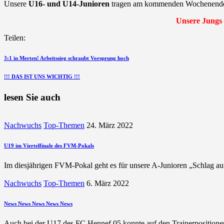
Unsere
U16- und U14-Junioren
tragen am kommenden Wochenende k
Unsere Jungs 
Teilen:
Beitragsnavigation
vorherigen
3:1 in Merten! Arbeitssieg schraubt Vorsprung hoch
Beitrag
nächsten
!!! DAS IST UNS WICHTIG !!!
Beitrag
lesen Sie auch
Nachwuchs
Top-Themen
24. März 2022
U19 im Viertelfinale des FVM-Pokals
Im diesjährigen FVM-Pokal geht es für unsere A-Junioren „Schlag a
Nachwuchs
Top-Themen
6. März 2022
News News News News News
Auch bei der U17 des FC Hennef 05 konnte auf den Trainerpositionen