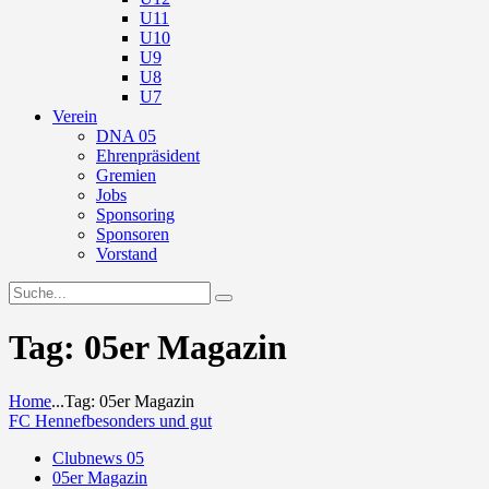
U11
U10
U9
U8
U7
Verein
DNA 05
Ehrenpräsident
Gremien
Jobs
Sponsoring
Sponsoren
Vorstand
Tag: 05er Magazin
Home
...
Tag: 05er Magazin
FC Hennef
besonders und gut
Clubnews 05
05er Magazin