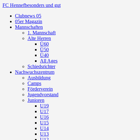
FC Hennef
besonders und gut
Clubnews 05
05er Magazin
Mannschaften
1. Mannschaft
Alte Herren
Ü60
Ü50
Ü40
All Ages
Schiedsrichter
Nachwuchszentrum
Ausbildung
Camps
Förderverein
Jugendvorstand
Junioren
U19
U17
U16
U15
U14
U13
U12