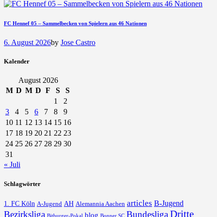
FC Hennef 05 – Sammelbecken von Spielern aus 46 Nationen
6. August 2026
by
Jose Castro
Kalender
August 2026
M
D
M
D
F
S
S
1
2
3
4
5
6
7
8
9
10
11
12
13
14
15
16
17
18
19
20
21
22
23
24
25
26
27
28
29
30
31
« Juli
Schlagwörter
articles
B-Jugend
1. FC Köln
AH
A-Jugend
Alemannia Aachen
Dritte
Bezirksliga
Bundesliga
blog
Bonner SC
Bitburger-Pokal