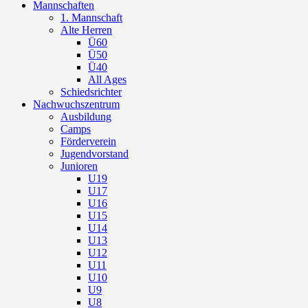
Mannschaften
1. Mannschaft
Alte Herren
Ü60
Ü50
Ü40
All Ages
Schiedsrichter
Nachwuchszentrum
Ausbildung
Camps
Förderverein
Jugendvorstand
Junioren
U19
U17
U16
U15
U14
U13
U12
U11
U10
U9
U8