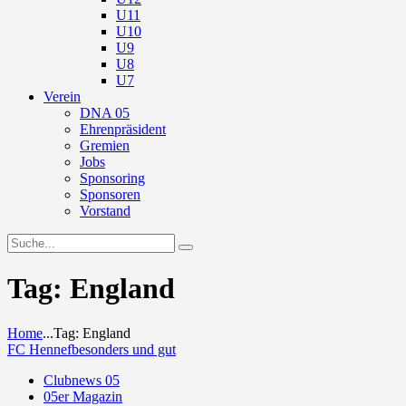
U11
U10
U9
U8
U7
Verein
DNA 05
Ehrenpräsident
Gremien
Jobs
Sponsoring
Sponsoren
Vorstand
Tag: England
Home
...
Tag: England
FC Hennef
besonders und gut
Clubnews 05
05er Magazin