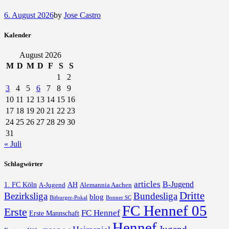
6. August 2026
by
Jose Castro
Kalender
August 2026
M
D
M
D
F
S
S
1
2
3
4
5
6
7
8
9
10
11
12
13
14
15
16
17
18
19
20
21
22
23
24
25
26
27
28
29
30
31
« Juli
Schlagwörter
articles
B-Jugend
1. FC Köln
AH
A-Jugend
Alemannia Aachen
Dritte
Bezirksliga
Bundesliga
blog
Bonner SC
Bitburger-Pokal
FC Hennef 05
Erste
FC Hennef
Erste Mannschaft
Hennef