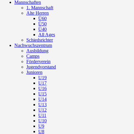
Mannschaften
1. Mannschaft
Alte Herren
Ü60
Ü50
Ü40
All Ages
Schiedsrichter
Nachwuchszentrum
Ausbildung
Camps
Förderverein
Jugendvorstand
Junioren
U19
U17
U16
U15
U14
U13
U12
U11
U10
U9
U8