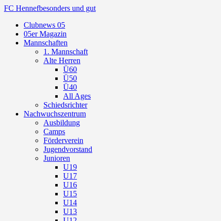
FC Hennef
besonders und gut
Clubnews 05
05er Magazin
Mannschaften
1. Mannschaft
Alte Herren
Ü60
Ü50
Ü40
All Ages
Schiedsrichter
Nachwuchszentrum
Ausbildung
Camps
Förderverein
Jugendvorstand
Junioren
U19
U17
U16
U15
U14
U13
U12