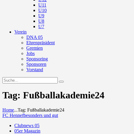
U11
U10
U9
U8
U7
Verein
DNA 05
Ehrenpräsident
Gremien
Jobs
Sponsoring
Sponsoren
Vorstand
Tag: Fußballakademie24
Home
...
Tag: Fußballakademie24
FC Hennef
besonders und gut
Clubnews 05
05er Magazin