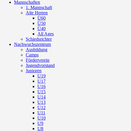
Mannschaften
1. Mannschaft
Alte Herren
Ü60
Ü50
Ü40
All Ages
Schiedsrichter
Nachwuchszentrum
Ausbildung
Camps
Förderverein
Jugendvorstand
Junioren
U19
U17
U16
U15
U14
U13
U12
U11
U10
U9
U8