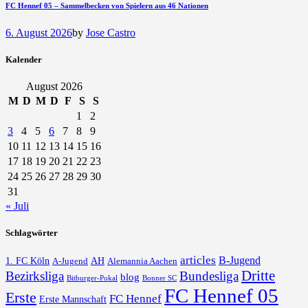
FC Hennef 05 – Sammelbecken von Spielern aus 46 Nationen
6. August 2026
by
Jose Castro
Kalender
August 2026
M
D
M
D
F
S
S
1
2
3
4
5
6
7
8
9
10
11
12
13
14
15
16
17
18
19
20
21
22
23
24
25
26
27
28
29
30
31
« Juli
Schlagwörter
articles
B-Jugend
1. FC Köln
AH
A-Jugend
Alemannia Aachen
Dritte
Bezirksliga
Bundesliga
blog
Bonner SC
Bitburger-Pokal
FC Hennef 05
Erste
FC Hennef
Erste Mannschaft