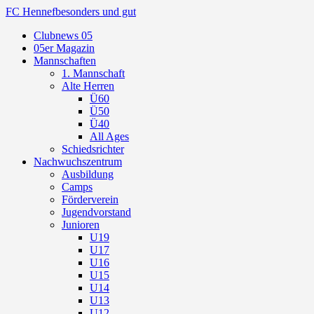
FC Hennef
besonders und gut
Clubnews 05
05er Magazin
Mannschaften
1. Mannschaft
Alte Herren
Ü60
Ü50
Ü40
All Ages
Schiedsrichter
Nachwuchszentrum
Ausbildung
Camps
Förderverein
Jugendvorstand
Junioren
U19
U17
U16
U15
U14
U13
U12