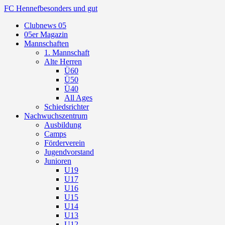
FC Hennef
besonders und gut
Clubnews 05
05er Magazin
Mannschaften
1. Mannschaft
Alte Herren
Ü60
Ü50
Ü40
All Ages
Schiedsrichter
Nachwuchszentrum
Ausbildung
Camps
Förderverein
Jugendvorstand
Junioren
U19
U17
U16
U15
U14
U13
U12