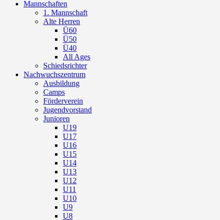
Mannschaften
1. Mannschaft
Alte Herren
Ü60
Ü50
Ü40
All Ages
Schiedsrichter
Nachwuchszentrum
Ausbildung
Camps
Förderverein
Jugendvorstand
Junioren
U19
U17
U16
U15
U14
U13
U12
U11
U10
U9
U8