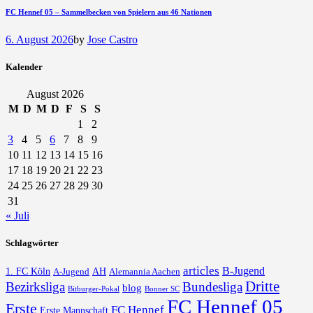
FC Hennef 05 – Sammelbecken von Spielern aus 46 Nationen
6. August 2026
by
Jose Castro
Kalender
August 2026
M
D
M
D
F
S
S
1
2
3
4
5
6
7
8
9
10
11
12
13
14
15
16
17
18
19
20
21
22
23
24
25
26
27
28
29
30
31
« Juli
Schlagwörter
articles
B-Jugend
1. FC Köln
AH
A-Jugend
Alemannia Aachen
Dritte
Bezirksliga
Bundesliga
blog
Bonner SC
Bitburger-Pokal
FC Hennef 05
Erste
FC Hennef
Erste Mannschaft