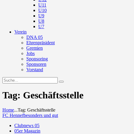
U11
U10
U9
U8
U7
Verein
DNA 05
Ehrenpräsident
Gremien
Jobs
Sponsoring
Sponsoren
Vorstand
Tag: Geschäftsstelle
Home
...
Tag: Geschäftsstelle
FC Hennef
besonders und gut
Clubnews 05
05er Magazin