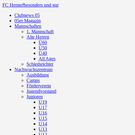
FC Hennef
besonders und gut
Clubnews 05
05er Magazin
Mannschaften
1. Mannschaft
Alte Herren
Ü60
Ü50
Ü40
All Ages
Schiedsrichter
Nachwuchszentrum
Ausbildung
Camps
Förderverein
Jugendvorstand
Junioren
U19
U17
U16
U15
U14
U13
U12