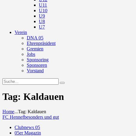
U11
U10
U9
U8
U7
Verein
DNA 05
Ehrenpräsident
Gremien
Jobs
Sponsoring
Sponsoren
Vorstand
Tag: Kaldauen
Home
...
Tag: Kaldauen
FC Hennef
besonders und gut
Clubnews 05
05er Magazin