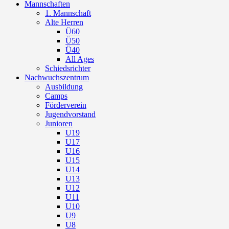
Mannschaften
1. Mannschaft
Alte Herren
Ü60
Ü50
Ü40
All Ages
Schiedsrichter
Nachwuchszentrum
Ausbildung
Camps
Förderverein
Jugendvorstand
Junioren
U19
U17
U16
U15
U14
U13
U12
U11
U10
U9
U8