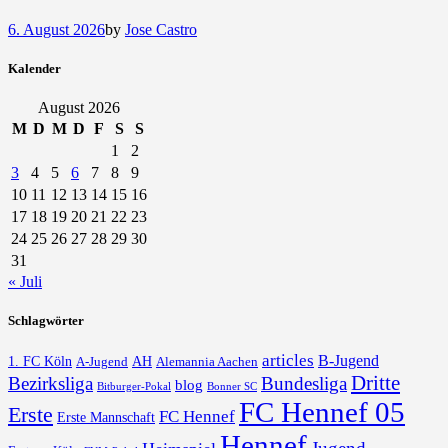
6. August 2026
by
Jose Castro
Kalender
August 2026
M
D
M
D
F
S
S
1
2
3
4
5
6
7
8
9
10
11
12
13
14
15
16
17
18
19
20
21
22
23
24
25
26
27
28
29
30
31
« Juli
Schlagwörter
articles
B-Jugend
1. FC Köln
AH
A-Jugend
Alemannia Aachen
Dritte
Bezirksliga
Bundesliga
blog
Bonner SC
Bitburger-Pokal
FC Hennef 05
Erste
FC Hennef
Erste Mannschaft
Hennef