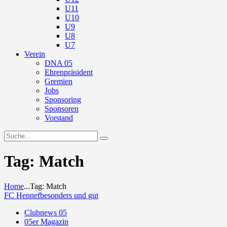
U11
U10
U9
U8
U7
Verein
DNA 05
Ehrenpräsident
Gremien
Jobs
Sponsoring
Sponsoren
Vorstand
Tag: Match
Home
...
Tag: Match
FC Hennef
besonders und gut
Clubnews 05
05er Magazin