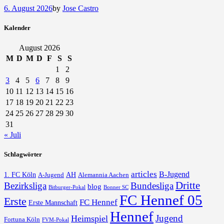
6. August 2026
by
Jose Castro
Kalender
August 2026
M
D
M
D
F
S
S
1
2
3
4
5
6
7
8
9
10
11
12
13
14
15
16
17
18
19
20
21
22
23
24
25
26
27
28
29
30
31
« Juli
Schlagwörter
articles
B-Jugend
1. FC Köln
AH
A-Jugend
Alemannia Aachen
Dritte
Bezirksliga
Bundesliga
blog
Bonner SC
Bitburger-Pokal
FC Hennef 05
Erste
FC Hennef
Erste Mannschaft
Hennef
Jugend
Heimspiel
Fortuna Köln
FVM-Pokal