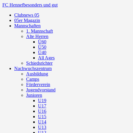
FC Hennef
besonders und gut
Clubnews 05
05er Magazin
Mannschaften
1. Mannschaft
Alte Herren
Ü60
Ü50
Ü40
All Ages
Schiedsrichter
Nachwuchszentrum
Ausbildung
Camps
Förderverein
Jugendvorstand
Junioren
U19
U17
U16
U15
U14
U13
U12