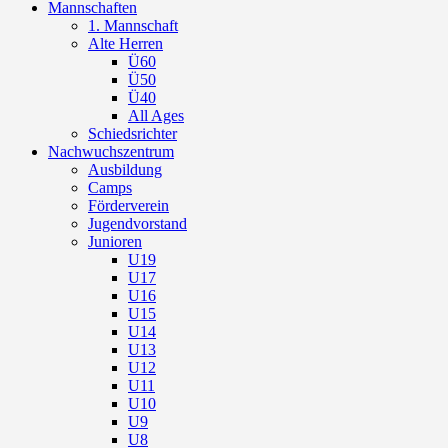
Mannschaften
1. Mannschaft
Alte Herren
Ü60
Ü50
Ü40
All Ages
Schiedsrichter
Nachwuchszentrum
Ausbildung
Camps
Förderverein
Jugendvorstand
Junioren
U19
U17
U16
U15
U14
U13
U12
U11
U10
U9
U8