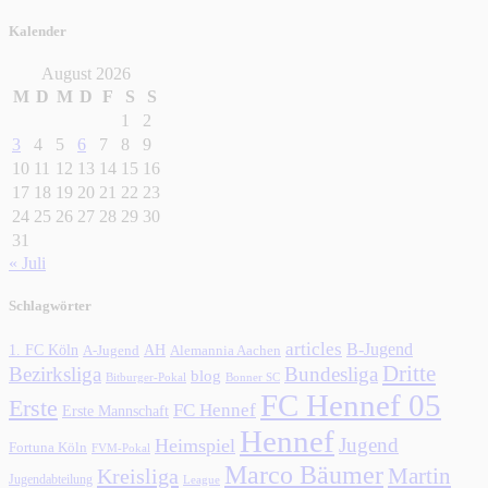
Kalender
August 2026
M
D
M
D
F
S
S
1
2
3
4
5
6
7
8
9
10
11
12
13
14
15
16
17
18
19
20
21
22
23
24
25
26
27
28
29
30
31
« Juli
Schlagwörter
articles
B-Jugend
1. FC Köln
AH
A-Jugend
Alemannia Aachen
Dritte
Bezirksliga
Bundesliga
blog
Bonner SC
Bitburger-Pokal
FC Hennef 05
Erste
FC Hennef
Erste Mannschaft
Hennef
Jugend
Heimspiel
Fortuna Köln
FVM-Pokal
Marco Bäumer
Martin
Kreisliga
Jugendabteilung
League