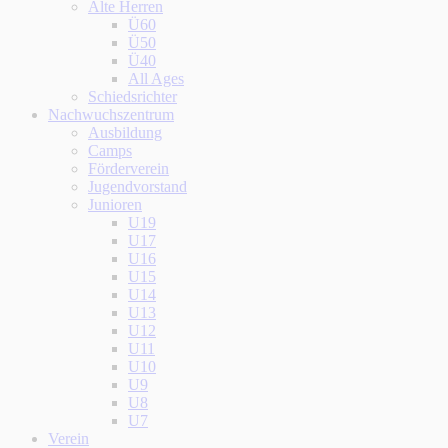
Alte Herren
Ü60
Ü50
Ü40
All Ages
Schiedsrichter
Nachwuchszentrum
Ausbildung
Camps
Förderverein
Jugendvorstand
Junioren
U19
U17
U16
U15
U14
U13
U12
U11
U10
U9
U8
U7
Verein