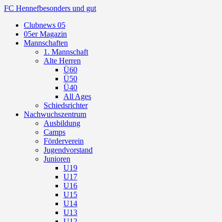
FC Hennef
besonders und gut
Clubnews 05
05er Magazin
Mannschaften
1. Mannschaft
Alte Herren
Ü60
Ü50
Ü40
All Ages
Schiedsrichter
Nachwuchszentrum
Ausbildung
Camps
Förderverein
Jugendvorstand
Junioren
U19
U17
U16
U15
U14
U13
U12