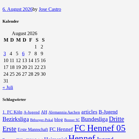
6. August 2026
by
Jose Castro
Kalender
August 2026
M
D
M
D
F
S
S
1
2
3
4
5
6
7
8
9
10
11
12
13
14
15
16
17
18
19
20
21
22
23
24
25
26
27
28
29
30
31
« Juli
Schlagwörter
articles
B-Jugend
1. FC Köln
AH
A-Jugend
Alemannia Aachen
Dritte
Bezirksliga
Bundesliga
blog
Bonner SC
Bitburger-Pokal
FC Hennef 05
Erste
FC Hennef
Erste Mannschaft
Hennef