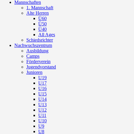
Mannschaften
1. Mannschaft
Alte Herren
Ü60
Ü50
Ü40
All Ages
Schiedsrichter
Nachwuchszentrum
Ausbildung
Camps
Förderverein
Jugendvorstand
Junioren
U19
U17
U16
U15
U14
U13
U12
U11
U10
U9
U8