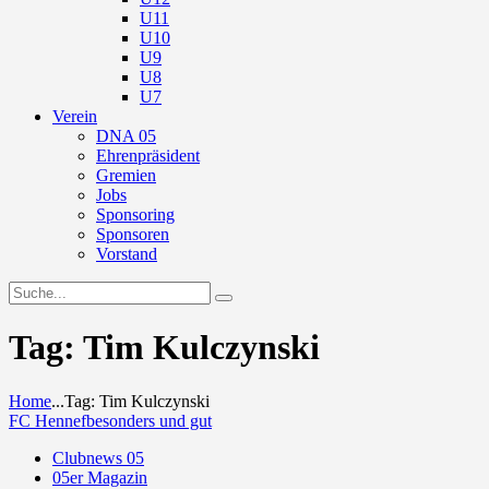
U11
U10
U9
U8
U7
Verein
DNA 05
Ehrenpräsident
Gremien
Jobs
Sponsoring
Sponsoren
Vorstand
Tag: Tim Kulczynski
Home
...
Tag: Tim Kulczynski
FC Hennef
besonders und gut
Clubnews 05
05er Magazin