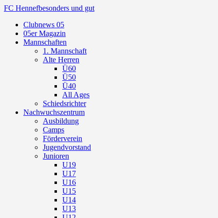
FC Hennef
besonders und gut
Clubnews 05
05er Magazin
Mannschaften
1. Mannschaft
Alte Herren
Ü60
Ü50
Ü40
All Ages
Schiedsrichter
Nachwuchszentrum
Ausbildung
Camps
Förderverein
Jugendvorstand
Junioren
U19
U17
U16
U15
U14
U13
U12