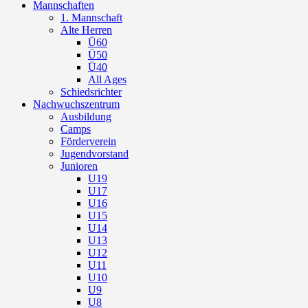
Mannschaften
1. Mannschaft
Alte Herren
Ü60
Ü50
Ü40
All Ages
Schiedsrichter
Nachwuchszentrum
Ausbildung
Camps
Förderverein
Jugendvorstand
Junioren
U19
U17
U16
U15
U14
U13
U12
U11
U10
U9
U8