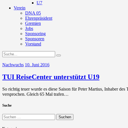
U7
Verein
DNA 05
Ehrenpräsident
Gremien
Jobs
Sponsoring
Sponsoren
Vorstand
Nachwuchs
10. Juni 2016
TUI ReiseCenter unterstützt U19
So richtig teuer wurde es diese Saison für Peter Martius, Inhaber de
versprochen. Gleich 65 Mal trafen…
Suche
Suchen
nach: