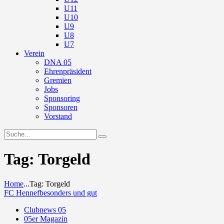
U11
U10
U9
U8
U7
Verein
DNA 05
Ehrenpräsident
Gremien
Jobs
Sponsoring
Sponsoren
Vorstand
Tag: Torgeld
Home
...
Tag: Torgeld
FC Hennef
besonders und gut
Clubnews 05
05er Magazin