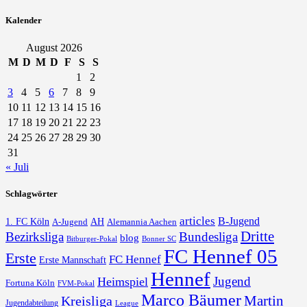
Kalender
August 2026
M
D
M
D
F
S
S
1
2
3
4
5
6
7
8
9
10
11
12
13
14
15
16
17
18
19
20
21
22
23
24
25
26
27
28
29
30
31
« Juli
Schlagwörter
articles
B-Jugend
1. FC Köln
AH
A-Jugend
Alemannia Aachen
Dritte
Bezirksliga
Bundesliga
blog
Bonner SC
Bitburger-Pokal
FC Hennef 05
Erste
FC Hennef
Erste Mannschaft
Hennef
Jugend
Heimspiel
Fortuna Köln
FVM-Pokal
Marco Bäumer
Martin
Kreisliga
Jugendabteilung
League