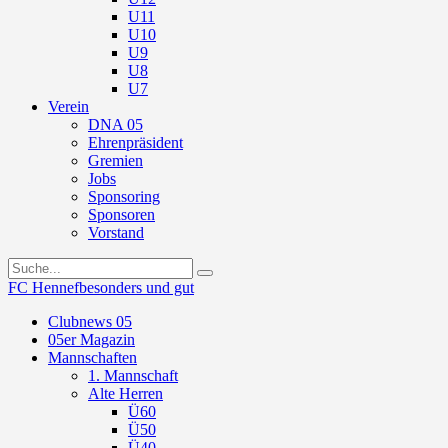
U11
U10
U9
U8
U7
Verein
DNA 05
Ehrenpräsident
Gremien
Jobs
Sponsoring
Sponsoren
Vorstand
FC Hennef
besonders und gut
Clubnews 05
05er Magazin
Mannschaften
1. Mannschaft
Alte Herren
Ü60
Ü50
Ü40