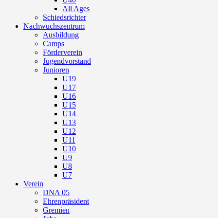
All Ages
Schiedsrichter
Nachwuchszentrum
Ausbildung
Camps
Förderverein
Jugendvorstand
Junioren
U19
U17
U16
U15
U14
U13
U12
U11
U10
U9
U8
U7
Verein
DNA 05
Ehrenpräsident
Gremien