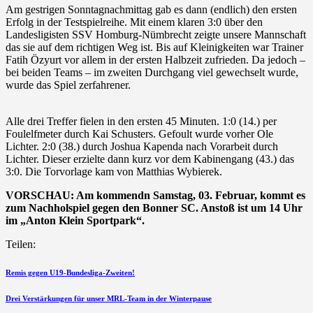
Am gestrigen Sonntagnachmittag gab es dann (endlich) den ersten
Erfolg in der Testspielreihe. Mit einem klaren 3:0 über den
Landesligisten SSV Homburg-Nümbrecht zeigte unsere Mannschaft
das sie auf dem richtigen Weg ist. Bis auf Kleinigkeiten war Trainer
Fatih Özyurt vor allem in der ersten Halbzeit zufrieden. Da jedoch –
bei beiden Teams – im zweiten Durchgang viel gewechselt wurde,
wurde das Spiel zerfahrener.
Alle drei Treffer fielen in den ersten 45 Minuten. 1:0 (14.) per
Foulelfmeter durch Kai Schusters. Gefoult wurde vorher Ole
Lichter. 2:0 (38.) durch Joshua Kapenda nach Vorarbeit durch
Lichter. Dieser erzielte dann kurz vor dem Kabinengang (43.) das
3:0. Die Torvorlage kam von Matthias Wybierek.
VORSCHAU: Am kommendn Samstag, 03. Februar, kommt es
zum Nachholspiel gegen den Bonner SC. Anstoß ist um 14 Uhr
im „Anton Klein Sportpark“.
Teilen:
Beitragsnavigation
vorherigen
Remis gegen U19-Bundesliga-Zweiten!
Beitrag
nächsten
Drei Verstärkungen für unser MRL-Team in der Winterpause
Beitrag