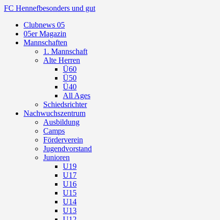
FC Hennef
besonders und gut
Clubnews 05
05er Magazin
Mannschaften
1. Mannschaft
Alte Herren
Ü60
Ü50
Ü40
All Ages
Schiedsrichter
Nachwuchszentrum
Ausbildung
Camps
Förderverein
Jugendvorstand
Junioren
U19
U17
U16
U15
U14
U13
U12