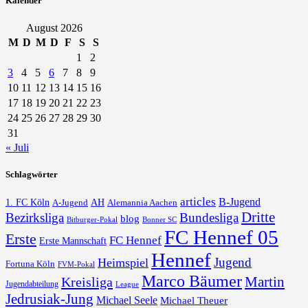
Kalender
August 2026
M
D
M
D
F
S
S
1
2
3
4
5
6
7
8
9
10
11
12
13
14
15
16
17
18
19
20
21
22
23
24
25
26
27
28
29
30
31
« Juli
Schlagwörter
articles
B-Jugend
1. FC Köln
AH
A-Jugend
Alemannia Aachen
Dritte
Bezirksliga
Bundesliga
blog
Bonner SC
Bitburger-Pokal
FC Hennef 05
Erste
FC Hennef
Erste Mannschaft
Hennef
Jugend
Heimspiel
Fortuna Köln
FVM-Pokal
Marco Bäumer
Martin
Kreisliga
Jugendabteilung
League
Jedrusiak-Jung
Michael Seele
Michael Theuer