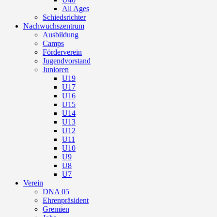
All Ages
Schiedsrichter
Nachwuchszentrum
Ausbildung
Camps
Förderverein
Jugendvorstand
Junioren
U19
U17
U16
U15
U14
U13
U12
U11
U10
U9
U8
U7
Verein
DNA 05
Ehrenpräsident
Gremien