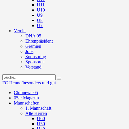
U11
U10
U9
U8
U7
Verein
DNA 05
Ehrenpräsident
Gremien
Jobs
Sponsoring
Sponsoren
Vorstand
FC Hennef
besonders und gut
Clubnews 05
05er Magazin
Mannschaften
1. Mannschaft
Alte Herren
Ü60
Ü50
Ü40