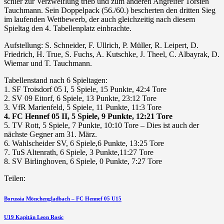
schier zur Verzweiflung trieb und zum anderen Angreifer Torsten
Tauchmann. Sein Doppelpack (56./60.) bescherten den dritten Sieg
im laufenden Wettbewerb, der auch gleichzeitig nach diesem
Spieltag den 4. Tabellenplatz einbrachte.
Aufstellung: S. Schneider, F. Ullrich, P. Müller, R. Leipert, D.
Friedrich, H. True, S. Fuchs, A. Kutschke, J. Theel, C. Albayrak, D.
Wiemar und T. Tauchmann.
Tabellenstand nach 6 Spieltagen:
1. SF Troisdorf 05 I, 5 Spiele, 15 Punkte, 42:4 Tore
2. SV 09 Eitorf, 6 Spiele, 13 Punkte, 23:12 Tore
3. VfR Marienfeld, 5 Spiele, 11 Punkte, 11:3 Tore
4. FC Hennef 05 II, 5 Spiele, 9 Punkte, 12:21 Tore
5. TV Rott, 5 Spiele, 7 Punkte, 10:10 Tore – Dies ist auch der
nächste Gegner am 31. März.
6. Wahlscheider SV, 6 Spiele,6 Punkte, 13:25 Tore
7. TuS Altenrath, 6 Spiele, 3 Punkte,11:27 Tore
8. SV Birlinghoven, 6 Spiele, 0 Punkte, 7:27 Tore
Teilen:
Beitragsnavigation
vorherigen
Borussia Mönchengladbach – FC Hennef 05 U15
Beitrag
nächsten
U19 Kapitän Leon Rosic