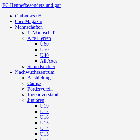
FC Hennef
besonders und gut
Clubnews 05
05er Magazin
Mannschaften
1. Mannschaft
Alte Herren
Ü60
Ü50
Ü40
All Ages
Schiedsrichter
Nachwuchszentrum
Ausbildung
Camps
Förderverein
Jugendvorstand
Junioren
U19
U17
U16
U15
U14
U13
U12