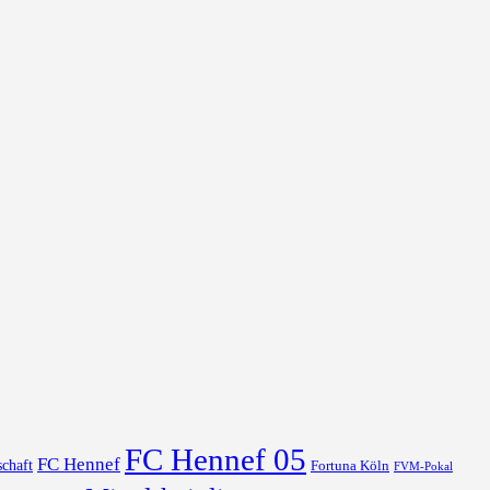
FC Hennef 05
FC Hennef
chaft
Fortuna Köln
FVM-Pokal