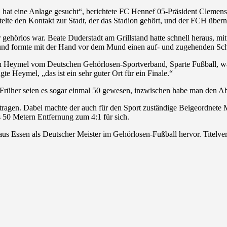
, hat eine Anlage gesucht“, berichtete FC Hennef 05-Präsident Clemens
telte den Kontakt zur Stadt, der das Stadion gehört, und der FCH über
r gehörlos war. Beate Duderstadt am Grillstand hatte schnell heraus, m
el und formte mit der Hand vor dem Mund einen auf- und zugehenden Sc
eymel vom Deutschen Gehörlosen-Sportverband, Sparte Fußball, waren
agte Heymel, „das ist ein sehr guter Ort für ein Finale.“
. Früher seien es sogar einmal 50 gewesen, inzwischen habe man den A
tragen. Dabei machte der auch für den Sport zuständige Beigeordnete
 50 Metern Entfernung zum 4:1 für sich.
s Essen als Deutscher Meister im Gehörlosen-Fußball hervor. Titelverte