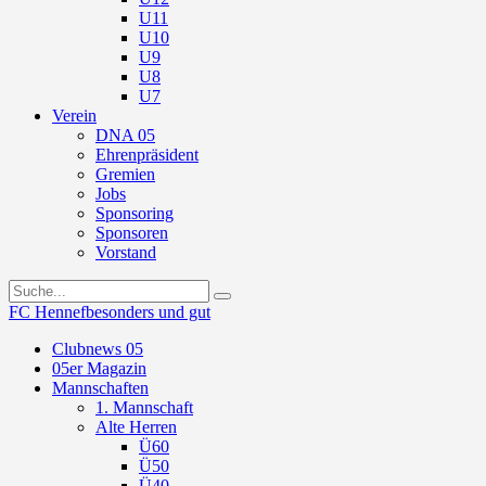
U11
U10
U9
U8
U7
Verein
DNA 05
Ehrenpräsident
Gremien
Jobs
Sponsoring
Sponsoren
Vorstand
FC Hennef
besonders und gut
Clubnews 05
05er Magazin
Mannschaften
1. Mannschaft
Alte Herren
Ü60
Ü50
Ü40