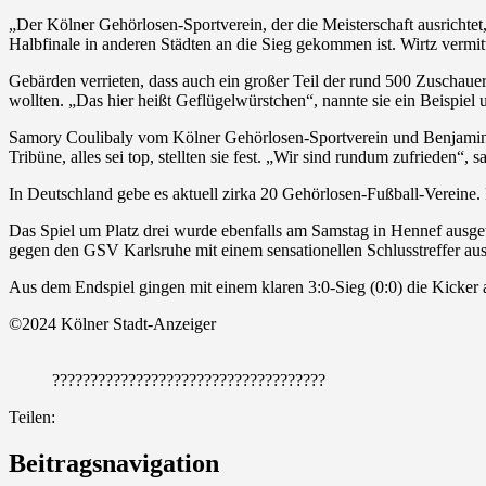
„Der Kölner Gehörlosen-Sportverein, der die Meisterschaft ausrichtet
Halbfinale in anderen Städten an die Sieg gekommen ist. Wirtz vermit
Gebärden verrieten, dass auch ein großer Teil der rund 500 Zuschaue
wollten. „Das hier heißt Geflügelwürstchen“, nannte sie ein Beispi
Samory Coulibaly vom Kölner Gehörlosen-Sportverein und Benjamin H
Tribüne, alles sei top, stellten sie fest. „Wir sind rundum zufrieden“, s
In Deutschland gebe es aktuell zirka 20 Gehörlosen-Fußball-Vereine
Das Spiel um Platz drei wurde ebenfalls am Samstag in Hennef ausge
gegen den GSV Karlsruhe mit einem sensationellen Schlusstreffer aus
Aus dem Endspiel gingen mit einem klaren 3:0-Sieg (0:0) die Kicker au
©2024 Kölner Stadt-Anzeiger
????????????????????????????????????
Teilen:
Beitragsnavigation