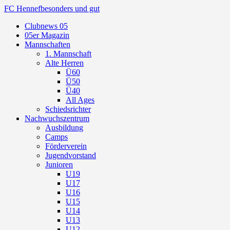
FC Hennef
besonders und gut
Clubnews 05
05er Magazin
Mannschaften
1. Mannschaft
Alte Herren
Ü60
Ü50
Ü40
All Ages
Schiedsrichter
Nachwuchszentrum
Ausbildung
Camps
Förderverein
Jugendvorstand
Junioren
U19
U17
U16
U15
U14
U13
U12