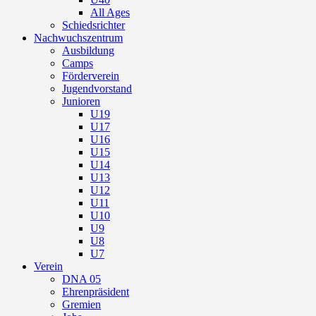
All Ages
Schiedsrichter
Nachwuchszentrum
Ausbildung
Camps
Förderverein
Jugendvorstand
Junioren
U19
U17
U16
U15
U14
U13
U12
U11
U10
U9
U8
U7
Verein
DNA 05
Ehrenpräsident
Gremien