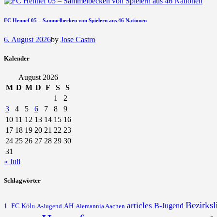
FC Hennef 05 – Sammelbecken von Spielern aus 46 Nationen
6. August 2026
by
Jose Castro
Kalender
August 2026
M
D
M
D
F
S
S
1
2
3
4
5
6
7
8
9
10
11
12
13
14
15
16
17
18
19
20
21
22
23
24
25
26
27
28
29
30
31
« Juli
Schlagwörter
Bezirksl
articles
B-Jugend
1. FC Köln
AH
A-Jugend
Alemannia Aachen