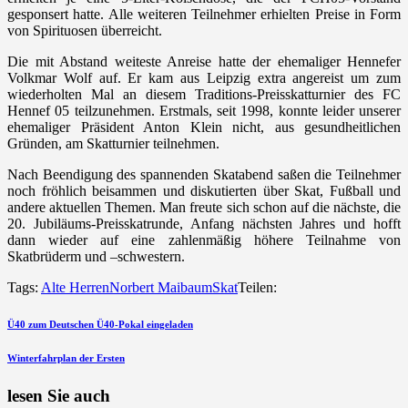
gesponsert hatte. Alle weiteren Teilnehmer erhielten Preise in Form
von Spirituosen überreicht.
Die mit Abstand weiteste Anreise hatte der ehemaliger Hennefer
Volkmar Wolf auf. Er kam aus Leipzig extra angereist um zum
wiederholten Mal an diesem Traditions-Preisskatturnier des FC
Hennef 05 teilzunehmen. Erstmals, seit 1998, konnte leider unserer
ehemaliger Präsident Anton Klein nicht, aus gesundheitlichen
Gründen, am Skatturnier teilnehmen.
Nach Beendigung des spannenden Skatabend saßen die Teilnehmer
noch fröhlich beisammen und diskutierten über Skat, Fußball und
andere aktuellen Themen. Man freute sich schon auf die nächste, die
20. Jubiläums-Preisskatrunde, Anfang nächsten Jahres und hofft
dann wieder auf eine zahlenmäßig höhere Teilnahme von
Skatbrüderm und –schwestern.
Tags:
Alte Herren
Norbert Maibaum
Skat
Teilen:
Beitragsnavigation
vorherigen
Ü40 zum Deutschen Ü40-Pokal eingeladen
Beitrag
nächsten
Winterfahrplan der Ersten
Beitrag
lesen Sie auch