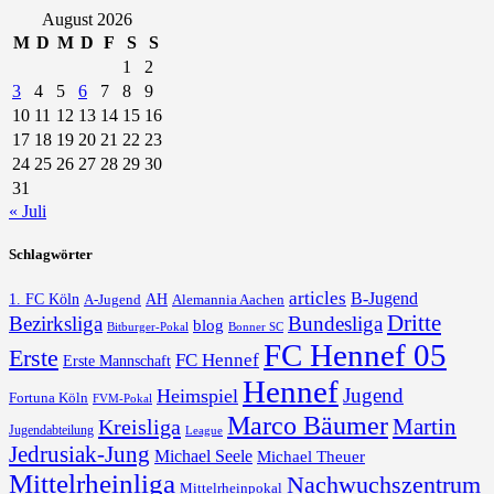
August 2026
M
D
M
D
F
S
S
1
2
3
4
5
6
7
8
9
10
11
12
13
14
15
16
17
18
19
20
21
22
23
24
25
26
27
28
29
30
31
« Juli
Schlagwörter
articles
B-Jugend
1. FC Köln
AH
A-Jugend
Alemannia Aachen
Dritte
Bezirksliga
Bundesliga
blog
Bonner SC
Bitburger-Pokal
FC Hennef 05
Erste
FC Hennef
Erste Mannschaft
Hennef
Jugend
Heimspiel
Fortuna Köln
FVM-Pokal
Marco Bäumer
Martin
Kreisliga
Jugendabteilung
League
Jedrusiak-Jung
Michael Seele
Michael Theuer
Mittelrheinliga
Nachwuchszentrum
Mittelrheinpokal