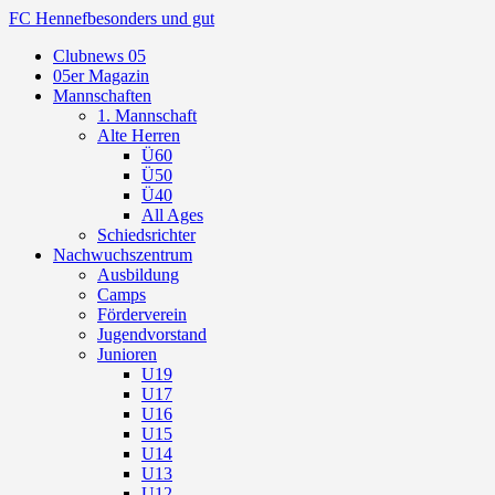
FC Hennef
besonders und gut
Clubnews 05
05er Magazin
Mannschaften
1. Mannschaft
Alte Herren
Ü60
Ü50
Ü40
All Ages
Schiedsrichter
Nachwuchszentrum
Ausbildung
Camps
Förderverein
Jugendvorstand
Junioren
U19
U17
U16
U15
U14
U13
U12