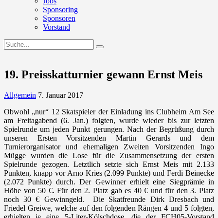
Jobs
Sponsoring
Sponsoren
Vorstand
19. Preisskatturnier gewann Ernst Meis
Allgemein
7. Januar 2017
Obwohl „nur“ 12 Skatspieler der Einladung ins Clubheim Am See
am Freitagabend (6. Jan.) folgten, wurde wieder bis zur letzten
Spielrunde um jeden Punkt gerungen. Nach der Begrüßung durch
unseren Ersten Vorsitzenden Martin Gerards und dem
Turnierorganisator und ehemaligen Zweiten Vorsitzenden Ingo
Mügge wurden die Lose für die Zusammensetzung der ersten
Spielrunde gezogen. Letztlich setzte sich Ernst Meis mit 2.133
Punkten, knapp vor Arno Kries (2.099 Punkte) und Ferdi Beinecke
(2.072 Punkte) durch. Der Gewinner erhielt eine Siegprämie in
Höhe von 50 €. Für den 2. Platz gab es 40 € und für den 3. Platz
noch 30 € Gewinngeld. Die Skatfreunde Dirk Dresbach und
Friedel Greiwe, welche auf den folgenden Rängen 4 und 5 folgten,
erhielten je eine 5-Liter-Kölschdose, die der FCH05-Vorstand