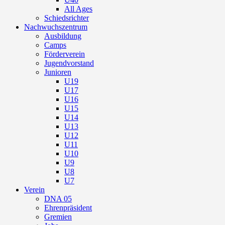
All Ages
Schiedsrichter
Nachwuchszentrum
Ausbildung
Camps
Förderverein
Jugendvorstand
Junioren
U19
U17
U16
U15
U14
U13
U12
U11
U10
U9
U8
U7
Verein
DNA 05
Ehrenpräsident
Gremien