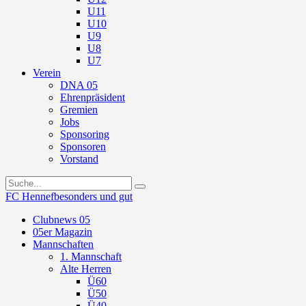
U11
U10
U9
U8
U7
Verein
DNA 05
Ehrenpräsident
Gremien
Jobs
Sponsoring
Sponsoren
Vorstand
FC Hennef
besonders und gut
Clubnews 05
05er Magazin
Mannschaften
1. Mannschaft
Alte Herren
Ü60
Ü50
Ü40