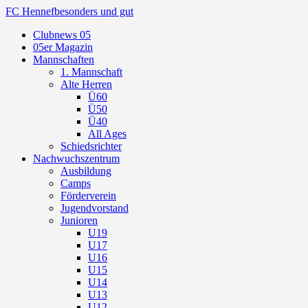
FC Hennef
besonders und gut
Clubnews 05
05er Magazin
Mannschaften
1. Mannschaft
Alte Herren
Ü60
Ü50
Ü40
All Ages
Schiedsrichter
Nachwuchszentrum
Ausbildung
Camps
Förderverein
Jugendvorstand
Junioren
U19
U17
U16
U15
U14
U13
U12