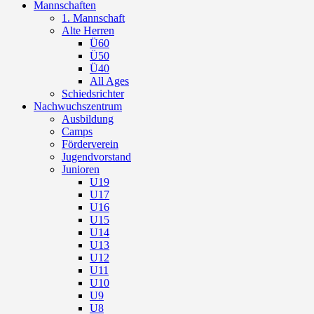
Mannschaften
1. Mannschaft
Alte Herren
Ü60
Ü50
Ü40
All Ages
Schiedsrichter
Nachwuchszentrum
Ausbildung
Camps
Förderverein
Jugendvorstand
Junioren
U19
U17
U16
U15
U14
U13
U12
U11
U10
U9
U8