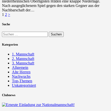
niederrheinischen Oberligisten Hilden eine knappe Niederlage.
Nach ausgeglichenem Spiel gegen den starken Gegner aus der
Nachbarschaft der…
Seitennummerierung
Seite
Seite
1
2
>
der
Suche
Beiträge
Suchen
nach:
Kategorien
1. Mannschaft
2. Mannschaft
3. Mannschaft
Allgemein
Alte Herren
Nachwuchs
Top-Themen
Unkategorisiert
Clubnews