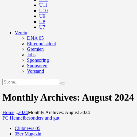
U11
U10
U9
U8
U7
Verein
DNA 05
Ehrenpräsident
Gremien
Jobs
Sponsoring
Sponsoren
Vorstand
Monthly Archives: August 2024
Home
...
2024
Monthly Archives: August 2024
FC Hennef
besonders und gut
Clubnews 05
05er Magazin