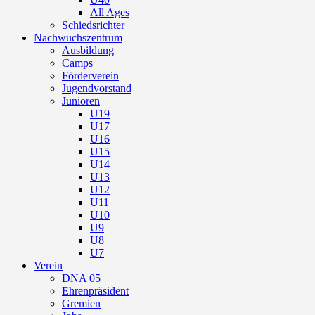
All Ages
Schiedsrichter
Nachwuchszentrum
Ausbildung
Camps
Förderverein
Jugendvorstand
Junioren
U19
U17
U16
U15
U14
U13
U12
U11
U10
U9
U8
U7
Verein
DNA 05
Ehrenpräsident
Gremien