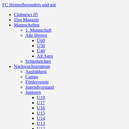
FC Hennef
besonders und gut
Clubnews 05
05er Magazin
Mannschaften
1. Mannschaft
Alte Herren
Ü60
Ü50
Ü40
All Ages
Schiedsrichter
Nachwuchszentrum
Ausbildung
Camps
Förderverein
Jugendvorstand
Junioren
U19
U17
U16
U15
U14
U13
U12