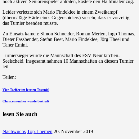
noch aktiven Seniorenspieler antraten, kostete den Halbfinaleinzug.
Leider verletzte sich Mario Findeklee in einem Zweikampf
(übermäßige Härte eines Gegenspielers) so sehr, dass er vorzeitig
das Turnier beenden musste.
Zu Einsatz kamen: Simon Schneider, Roman Merten, Ingo Thomas,
Dieter Fassbender, Stefan Beer, Mario Findeklee, Jörg Theel und
Taner Emini.
Turniersieger wurde die Mannschaft des FSV Neunkirchen-
Seelscheid. Insgesamt nahmen 10 Mannschaften an diesem Turnier
teil.
Teilen:
Beitragsnavigation
vorherigen
Vier Treffer im letzten Testspiel
Beitrag
nächsten
Chancenwucher wurde bestraft
Beitrag
lesen Sie auch
Nachwuchs
Top-Themen
20. November 2019