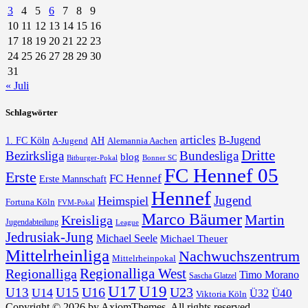
3
4
5
6
7
8
9
10
11
12
13
14
15
16
17
18
19
20
21
22
23
24
25
26
27
28
29
30
31
« Juli
Schlagwörter
articles
B-Jugend
1. FC Köln
AH
A-Jugend
Alemannia Aachen
Dritte
Bezirksliga
Bundesliga
blog
Bonner SC
Bitburger-Pokal
FC Hennef 05
Erste
FC Hennef
Erste Mannschaft
Hennef
Jugend
Heimspiel
Fortuna Köln
FVM-Pokal
Marco Bäumer
Martin
Kreisliga
Jugendabteilung
League
Jedrusiak-Jung
Michael Seele
Michael Theuer
Mittelrheinliga
Nachwuchszentrum
Mittelrheinpokal
Regionalliga West
Regionalliga
Timo Morano
Sascha Glatzel
U17
U19
U16
U23
U13
U15
U14
Ü40
Ü32
Viktoria Köln
Copyright © 2026 by AxiomThemes. All rights reserved.