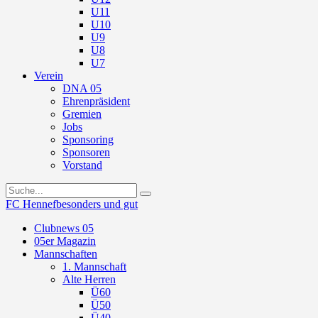
U11
U10
U9
U8
U7
Verein
DNA 05
Ehrenpräsident
Gremien
Jobs
Sponsoring
Sponsoren
Vorstand
FC Hennef
besonders und gut
Clubnews 05
05er Magazin
Mannschaften
1. Mannschaft
Alte Herren
Ü60
Ü50
Ü40