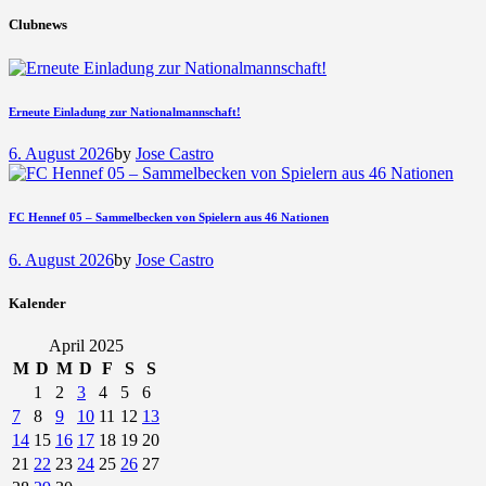
Clubnews
Erneute Einladung zur Nationalmannschaft!
6. August 2026
by
Jose Castro
FC Hennef 05 – Sammelbecken von Spielern aus 46 Nationen
6. August 2026
by
Jose Castro
Kalender
April 2025
M
D
M
D
F
S
S
1
2
3
4
5
6
7
8
9
10
11
12
13
14
15
16
17
18
19
20
21
22
23
24
25
26
27