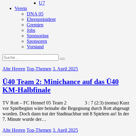
U7
Verein
DNA 05
Ehrenpräsident
Gremien
Jobs
Sponsoring
Sponsoren
Vorstand
Alte Herren
Top-Themen
3. April 2025
Ü40 Team 2: Minichance auf das Ü40
KM-Halbfinale
TV Rott – FC Hennef 05 Team 2 3 : 7 (2:3) (noma) Kurz
vor Spielbeginn wäre beinahe die Begegnung durch Rott abgesagt
worden. Doch dann trat der Stadtnachbar mit 8 Spielern an! In der
7. Minute wurde der…
Alte Herren
Top-Themen
3. April 2025