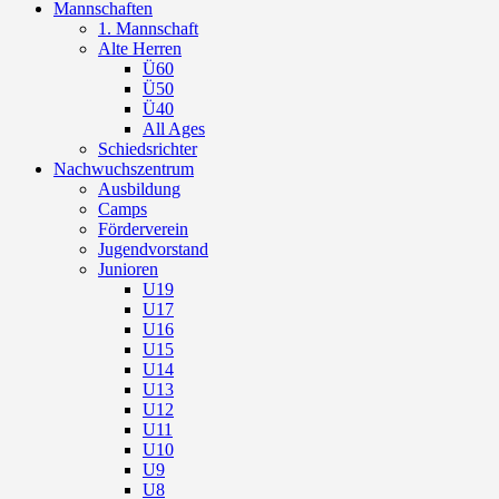
Mannschaften
1. Mannschaft
Alte Herren
Ü60
Ü50
Ü40
All Ages
Schiedsrichter
Nachwuchszentrum
Ausbildung
Camps
Förderverein
Jugendvorstand
Junioren
U19
U17
U16
U15
U14
U13
U12
U11
U10
U9
U8