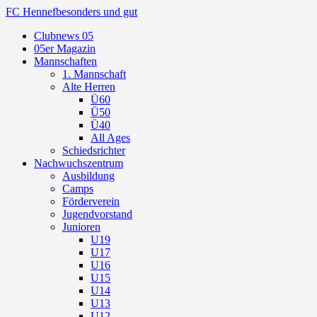
FC Hennef
besonders und gut
Clubnews 05
05er Magazin
Mannschaften
1. Mannschaft
Alte Herren
Ü60
Ü50
Ü40
All Ages
Schiedsrichter
Nachwuchszentrum
Ausbildung
Camps
Förderverein
Jugendvorstand
Junioren
U19
U17
U16
U15
U14
U13
U12