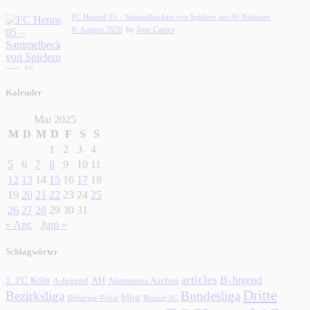
FC Hennef 05 – Sammelbecken von Spielern aus 46 Nationen
6. August 2026
by
Jose Castro
Kalender
Mai 2025
M
D
M
D
F
S
S
1
2
3
4
5
6
7
8
9
10
11
12
13
14
15
16
17
18
19
20
21
22
23
24
25
26
27
28
29
30
31
« Apr.
Juni »
Schlagwörter
articles
B-Jugend
1. FC Köln
AH
A-Jugend
Alemannia Aachen
Dritte
Bezirksliga
Bundesliga
blog
Bonner SC
Bitburger-Pokal