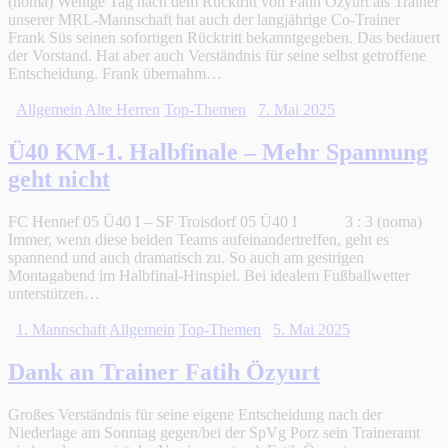
(noma) Wenige Tag nach dem Rücktritt von Fatih Özyurt als Trainer
unserer MRL-Mannschaft hat auch der langjährige Co-Trainer
Frank Süs seinen sofortigen Rücktritt bekanntgegeben. Das bedauert
der Vorstand. Hat aber auch Verständnis für seine selbst getroffene
Entscheidung. Frank übernahm…
Allgemein
Alte Herren
Top-Themen
7. Mai 2025
Ü40 KM-1. Halbfinale – Mehr Spannung
geht nicht
FC Hennef 05 Ü40 I – SF Troisdorf 05 Ü40 I 3 : 3 (noma)
Immer, wenn diese beiden Teams aufeinandertreffen, geht es
spannend und auch dramatisch zu. So auch am gestrigen
Montagabend im Halbfinal-Hinspiel. Bei idealem Fußballwetter
unterstützen…
1. Mannschaft
Allgemein
Top-Themen
5. Mai 2025
Dank an Trainer Fatih Özyurt
Großes Verständnis für seine eigene Entscheidung nach der
Niederlage am Sonntag gegen/bei der SpVg Porz sein Traineramt