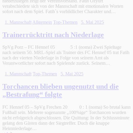
niederzulegen zeigt der Vereinsvorstand. Fatih Özyurt
verabschiedete sich von der Mannschaft mit emotionalen Worten
sofort nach dem Spiel. Fatih`s vorbildlicher Charakter und…
1. Mannschaft
Allgemein
Top-Themen
5. Mai 2025
Trainerrücktritt nach Niederlage
SpVg Porz – FC Hennef 05 5 :1 (noma) Zwei Spieltage
nach seinem 50. MRL-Spiel als Trainer des FC Hennef 05 trat Fatih
nach der vierten Niederlage in Folge von seinem Amt als
Verantwortlicher sofort nach Spielende zurück. Seinem…
1. Mannschaft
Top-Themen
5. Mai 2025
Torchancen blieben ungenutzt und die
„Bestrafung“ folgte
FC Hennef 05 – SpVg Frechen 20 0 : 1 (noma) So brutal kann
Fußball sein. Mehrere sogenannte „100%ige“ Torchancen wurden
nicht erfolgreich abgeschlossen. Die Quittung: In der Schlussminute
gelang den Gästen dann der Siegtreffer. Duch die knappe
Heimniederlage…