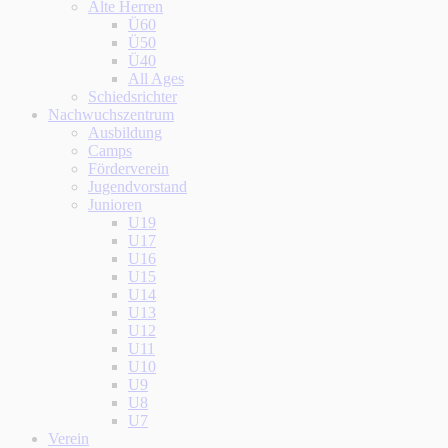
Alte Herren
Ü60
Ü50
Ü40
All Ages
Schiedsrichter
Nachwuchszentrum
Ausbildung
Camps
Förderverein
Jugendvorstand
Junioren
U19
U17
U16
U15
U14
U13
U12
U11
U10
U9
U8
U7
Verein