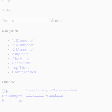
Seitennummerierung
Seite
Seite
<
1
2
der
Suche
Beiträge
Suchen
nach:
Kategorien
1. Mannschaft
2. Mannschaft
3. Mannschaft
Allgemein
Alte Herren
Nachwuchs
Top-Themen
Unkategorisiert
Clubnews
Erneute Einladung zur Nationalmannschaft!
6. August 2026
by
Jose Castro