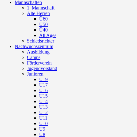
Mannschaften
1. Mannschaft
Alte Herren
Ü60
Ü50
Ü40
All Ages
Schiedsrichter
Nachwuchszentrum
Ausbildung
Camps
Förderverein
Jugendvorstand
Junioren
U19
U17
U16
U15
U14
U13
U12
U11
U10
U9
U8