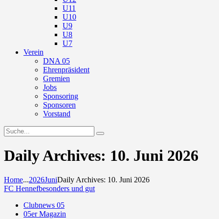
U11
U10
U9
U8
U7
Verein
DNA 05
Ehrenpräsident
Gremien
Jobs
Sponsoring
Sponsoren
Vorstand
Daily Archives: 10. Juni 2026
Home
...
2026
Juni
Daily Archives: 10. Juni 2026
FC Hennef
besonders und gut
Clubnews 05
05er Magazin