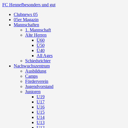
FC Hennef
besonders und gut
Clubnews 05
05er Magazin
Mannschaften
1. Mannschaft
Alte Herren
Ü60
Ü50
Ü40
All Ages
Schiedsrichter
Nachwuchszentrum
Ausbildung
Camps
Förderverein
Jugendvorstand
Junioren
U19
U17
U16
U15
U14
U13
U12