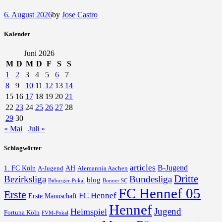
6. August 2026
by
Jose Castro
Kalender
Juni 2026
M
D
M
D
F
S
S
1
2
3
4
5
6
7
8
9
10
11
12
13
14
15
16
17
18
19
20
21
22
23
24
25
26
27
28
29
30
« Mai
Juli »
Schlagwörter
articles
B-Jugend
1. FC Köln
AH
A-Jugend
Alemannia Aachen
Dritte
Bezirksliga
Bundesliga
blog
Bonner SC
Bitburger-Pokal
FC Hennef 05
Erste
FC Hennef
Erste Mannschaft
Hennef
Jugend
Heimspiel
Fortuna Köln
FVM-Pokal