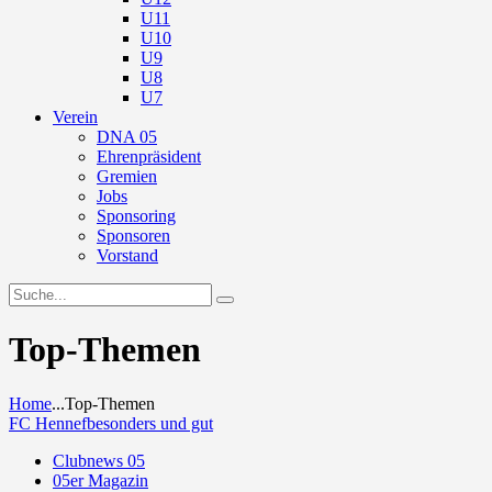
U11
U10
U9
U8
U7
Verein
DNA 05
Ehrenpräsident
Gremien
Jobs
Sponsoring
Sponsoren
Vorstand
Top-Themen
Home
...
Top-Themen
FC Hennef
besonders und gut
Clubnews 05
05er Magazin