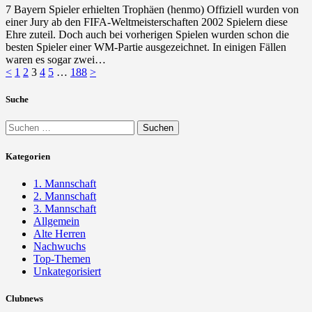
7 Bayern Spieler erhielten Trophäen (henmo) Offiziell wurden von
einer Jury ab den FIFA-Weltmeisterschaften 2002 Spielern diese
Ehre zuteil. Doch auch bei vorherigen Spielen wurden schon die
besten Spieler einer WM-Partie ausgezeichnet. In einigen Fällen
waren es sogar zwei…
Seitennummerierung
Seite
Seite
Seite
Seite
Seite
Seite
<
1
2
3
4
5
…
188
>
der
Suche
Beiträge
Suchen
nach:
Kategorien
1. Mannschaft
2. Mannschaft
3. Mannschaft
Allgemein
Alte Herren
Nachwuchs
Top-Themen
Unkategorisiert
Clubnews