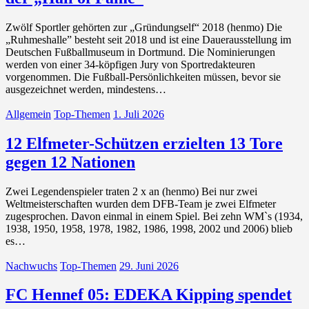
Zwölf Sportler gehörten zur „Gründungself“ 2018 (henmo) Die
„Ruhmeshalle” besteht seit 2018 und ist eine Dauerausstellung im
Deutschen Fußballmuseum in Dortmund. Die Nominierungen
werden von einer 34-köpfigen Jury von Sportredakteuren
vorgenommen. Die Fußball-Persönlichkeiten müssen, bevor sie
ausgezeichnet werden, mindestens…
Allgemein
Top-Themen
1. Juli 2026
12 Elfmeter-Schützen erzielten 13 Tore
gegen 12 Nationen
Zwei Legendenspieler traten 2 x an (henmo) Bei nur zwei
Weltmeisterschaften wurden dem DFB-Team je zwei Elfmeter
zugesprochen. Davon einmal in einem Spiel. Bei zehn WM`s (1934,
1938, 1950, 1958, 1978, 1982, 1986, 1998, 2002 und 2006) blieb
es…
Nachwuchs
Top-Themen
29. Juni 2026
FC Hennef 05: EDEKA Kipping spendet