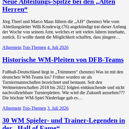
Neue Abteilungs-Spitze bei den „Alten
Herren“
Jörg Theel und Marco Maas führen die „AH“ (henmo) Wie vom
Abteilungsleiter Willi Krudewig (76) angekündigt trat dieser Anfang
der Woche von seinem Amt, welches er seit vielen Jahren innehatte,
zurück. Er wollte damit die Möglichkeit schaffen, dass jüngere…
Allgemein
Top-Themen
4. Juli 2026
Historische WM-Pleiten von DFB-Teams
Fußball-Deutschland liegt in „Trümmern“ (henmo) Was ist mit den
deutschen WM-Teams los? Früher wurden sie als
Turniermannschaften bezeichnet und bestaunt. Seit den
Weltmeisterschaften 2018 bis 2022 folgten enttäuschende und nicht
nachvollziehbare Turnierpleiten. Wie wird die Zukunft aussehen???
Die höchste WM-Spiel Niederlage gab es…
Allgemein
Top-Themen
3. Juli 2026
30 WM Spieler- und Trainer-Legenden in
der „Hall of Fame“