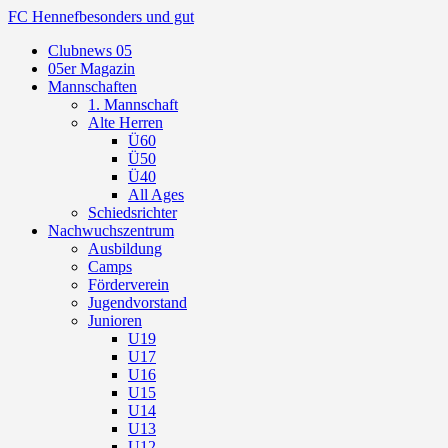
FC Hennef
besonders und gut
Clubnews 05
05er Magazin
Mannschaften
1. Mannschaft
Alte Herren
Ü60
Ü50
Ü40
All Ages
Schiedsrichter
Nachwuchszentrum
Ausbildung
Camps
Förderverein
Jugendvorstand
Junioren
U19
U17
U16
U15
U14
U13
U12