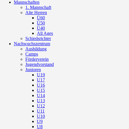
Mannschaften
1. Mannschaft
Alte Herren
Ü60
Ü50
Ü40
All Ages
Schiedsrichter
Nachwuchszentrum
Ausbildung
Camps
Förderverein
Jugendvorstand
Junioren
U19
U17
U16
U15
U14
U13
U12
U11
U10
U9
U8