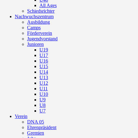
All Ages
Schiedsrichter
Nachwuchszentrum
Ausbildung
Camps
Förderverein
Jugendvorstand
Junioren
U19
U17
U16
U15
U14
U13
U12
U11
U10
U9
U8
U7
Verein
DNA 05
Ehrenpräsident
Gremien