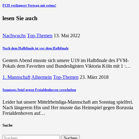
nächsten
FCH verlängert Vertrag mit erima!
Beitrag
lesen Sie auch
Nachwuchs
Top-Themen
13. Mai 2022
Nach dem Halbfinale ist vor dem Halbfinale
Gestern Abend musste sich unsere U19 im Halbfinale des FVM-
Pokals dem Favoriten und Bundesligisten Viktoria Köln mit 1 :…
1. Mannschaft
Allgemein
Top-Themen
23. März 2018
Sonntags-Spiel gegen Freialdenhoven verschoben
Leider hat unsere Mittelrheinliga-Mannschaft am Sonntag spielfrei.
Nach längerem Hin und Her musste das Heimspiel gegen Borussia
Freialdenhoven auf…
Suche
Suchen