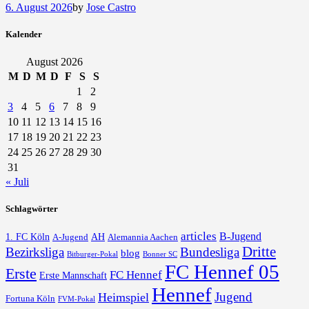
6. August 2026
by
Jose Castro
Kalender
August 2026
M
D
M
D
F
S
S
1
2
3
4
5
6
7
8
9
10
11
12
13
14
15
16
17
18
19
20
21
22
23
24
25
26
27
28
29
30
31
« Juli
Schlagwörter
articles
B-Jugend
1. FC Köln
AH
A-Jugend
Alemannia Aachen
Dritte
Bezirksliga
Bundesliga
blog
Bonner SC
Bitburger-Pokal
FC Hennef 05
Erste
FC Hennef
Erste Mannschaft
Hennef
Jugend
Heimspiel
Fortuna Köln
FVM-Pokal