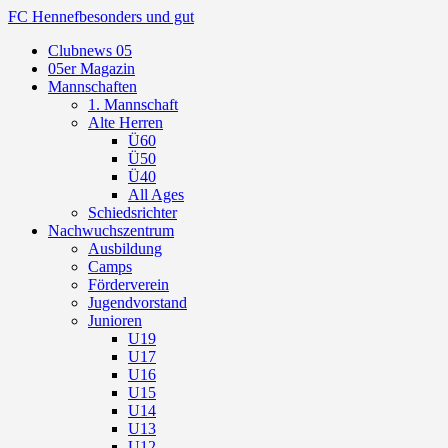
FC Hennef
besonders und gut
Clubnews 05
05er Magazin
Mannschaften
1. Mannschaft
Alte Herren
Ü60
Ü50
Ü40
All Ages
Schiedsrichter
Nachwuchszentrum
Ausbildung
Camps
Förderverein
Jugendvorstand
Junioren
U19
U17
U16
U15
U14
U13
U12