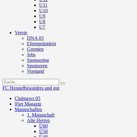
U11
U10
U9
U8
U7
Verein
DNA 05
Ehrenpräsident
Gremien
Jobs
Sponsoring
Sponsoren
Vorstand
FC Hennef
besonders und gut
Clubnews 05
05er Magazin
Mannschaften
1. Mannschaft
Alte Herren
Ü60
Ü50
Ü40