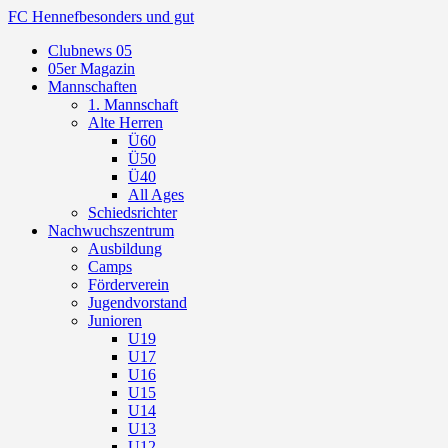
FC Hennef
besonders und gut
Clubnews 05
05er Magazin
Mannschaften
1. Mannschaft
Alte Herren
Ü60
Ü50
Ü40
All Ages
Schiedsrichter
Nachwuchszentrum
Ausbildung
Camps
Förderverein
Jugendvorstand
Junioren
U19
U17
U16
U15
U14
U13
U12