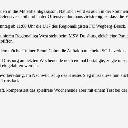
uen in die Mittelrheinligasaison. Natürlich wird es auch in der kommend
efensive stabil und in der Offensive durchaus zielstrebig, so dass die 
nntag ab 11:00 Uhr die U17 des Regionalligisten FC Wegberg-Beeck.
unioren Regionalliga West steht beim MSV Duisburg gleich eine Partie
fiffen.
zdem möchte Trainer Benni Cabot die Auftaktpartie beim SC Leverkus
V Duisburg am letzten Wochenende noch einmal bestätigte, zeigte unse
ft eingefahren werden.
isonvorbereitung. Im Nachwuchscup des Kreises Sieg muss diese nun a
Troisdorf.
haft, kompensiert das spielfreie Wochenende aber mit einem Test bei de