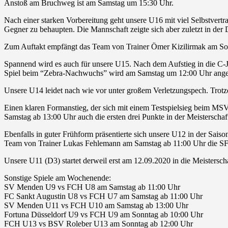
Anstoß am Bruchweg ist am Samstag um 15:30 Uhr.
Nach einer starken Vorbereitung geht unsere U16 mit viel Selbstvertra
Gegner zu behaupten. Die Mannschaft zeigte sich aber zuletzt in der D
Zum Auftakt empfängt das Team von Trainer Ömer Kizilirmak am So
Spannend wird es auch für unsere U15. Nach dem Aufstieg in die C-J
Spiel beim “Zebra-Nachwuchs” wird am Samstag um 12:00 Uhr angep
Unsere U14 leidet nach wie vor unter großem Verletzungspech. Trot
Einen klaren Formanstieg, der sich mit einem Testspielsieg beim MS
Samstag ab 13:00 Uhr auch die ersten drei Punkte in der Meisterscha
Ebenfalls in guter Frühform präsentierte sich unsere U12 in der Sa
Team von Trainer Lukas Fehlemann am Samstag ab 11:00 Uhr die SF 
Unsere U11 (D3) startet derweil erst am 12.09.2020 in die Meistersc
Sonstige Spiele am Wochenende:
SV Menden U9 vs FCH U8 am Samstag ab 11:00 Uhr
FC Sankt Augustin U8 vs FCH U7 am Samstag ab 11:00 Uhr
SV Menden U11 vs FCH U10 am Samstag ab 13:00 Uhr
Fortuna Düsseldorf U9 vs FCH U9 am Sonntag ab 10:00 Uhr
FCH U13 vs BSV Roleber U13 am Sonntag ab 12:00 Uhr