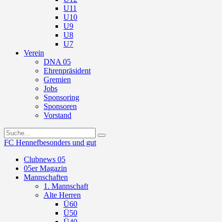
U11
U10
U9
U8
U7
Verein
DNA 05
Ehrenpräsident
Gremien
Jobs
Sponsoring
Sponsoren
Vorstand
FC Hennef
besonders und gut
Clubnews 05
05er Magazin
Mannschaften
1. Mannschaft
Alte Herren
Ü60
Ü50
Ü40