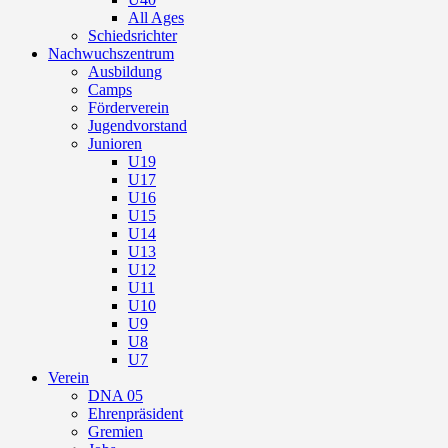
All Ages
Schiedsrichter
Nachwuchszentrum
Ausbildung
Camps
Förderverein
Jugendvorstand
Junioren
U19
U17
U16
U15
U14
U13
U12
U11
U10
U9
U8
U7
Verein
DNA 05
Ehrenpräsident
Gremien