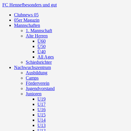
FC Hennef
besonders und gut
Clubnews 05
05er Magazin
Mannschaften
1. Mannschaft
Alte Herren
Ü60
Ü50
Ü40
All Ages
Schiedsrichter
Nachwuchszentrum
Ausbildung
Camps
Förderverein
Jugendvorstand
Junioren
U19
U17
U16
U15
U14
U13
U12