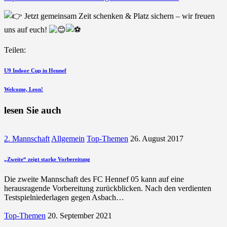
Jetzt gemeinsam Zeit schenken & Platz sichern – wir freuen
uns auf euch!
Teilen:
Beitragsnavigation
vorherigen
U9 Indoor Cup in Hennef
Beitrag
nächsten
Welcome, Leon!
Beitrag
lesen Sie auch
2. Mannschaft
Allgemein
Top-Themen
26. August 2017
„Zweite“ zeigt starke Vorbereitung
Die zweite Mannschaft des FC Hennef 05 kann auf eine
herausragende Vorbereitung zurückblicken. Nach den verdienten
Testspielniederlagen gegen Asbach…
Top-Themen
20. September 2021