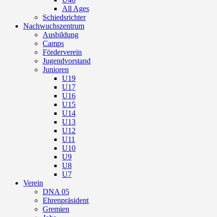
All Ages
Schiedsrichter
Nachwuchszentrum
Ausbildung
Camps
Förderverein
Jugendvorstand
Junioren
U19
U17
U16
U15
U14
U13
U12
U11
U10
U9
U8
U7
Verein
DNA 05
Ehrenpräsident
Gremien