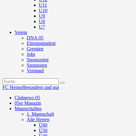
U11
U10
U9
U8
U7
Verein
DNA 05
Ehrenpräsident
Gremien
Jobs
Sponsoring
Sponsoren
Vorstand
FC Hennef
besonders und gut
Clubnews 05
05er Magazin
Mannschaften
1. Mannschaft
Alte Herren
Ü60
Ü50
Ü40