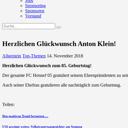
Jobs
Sponsoring
Sponsoren
Vorstand
Herzlichen Glückwunsch Anton Klein!
Allgemein
Top-Themen
14. November 2018
Herzlichen Glückwunsch zum 85. Geburtstag!
Der gesamte FC Hennef 05 gratuliert seinem Ehrenpräsidenten zu sei
Auch seiner Ehefrau gratulieren alle nachträglich zum Geburtstag.
Teilen:
Beitragsnavigation
vorherigen
Den positiven Trend fortsetzen …
Beitrag
nächsten
U16 gewinnt weiter, Volkstrauertagsgesichter am Sonntag