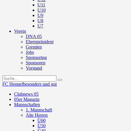
U11
U10
U9
U8
U7
Verein
DNA 05
Ehrenpräsident
Gremien
Jobs
Sponsoring
Sponsoren
Vorstand
FC Hennef
besonders und gut
Clubnews 05
05er Magazin
Mannschaften
1. Mannschaft
Alte Herren
Ü60
Ü50
Ü40