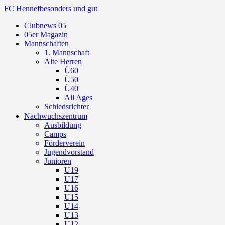
FC Hennef
besonders und gut
Clubnews 05
05er Magazin
Mannschaften
1. Mannschaft
Alte Herren
Ü60
Ü50
Ü40
All Ages
Schiedsrichter
Nachwuchszentrum
Ausbildung
Camps
Förderverein
Jugendvorstand
Junioren
U19
U17
U16
U15
U14
U13
U12