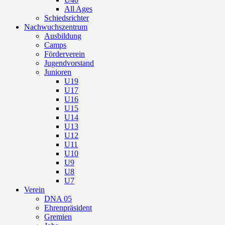
All Ages
Schiedsrichter
Nachwuchszentrum
Ausbildung
Camps
Förderverein
Jugendvorstand
Junioren
U19
U17
U16
U15
U14
U13
U12
U11
U10
U9
U8
U7
Verein
DNA 05
Ehrenpräsident
Gremien