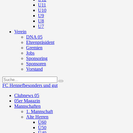
U11
U10
U9
U8
U7
Verein
DNA 05
Ehrenpräsident
Gremien
Jobs
Sponsoring
Sponsoren
Vorstand
FC Hennef
besonders und gut
Clubnews 05
05er Magazin
Mannschaften
1. Mannschaft
Alte Herren
Ü60
Ü50
Ü40