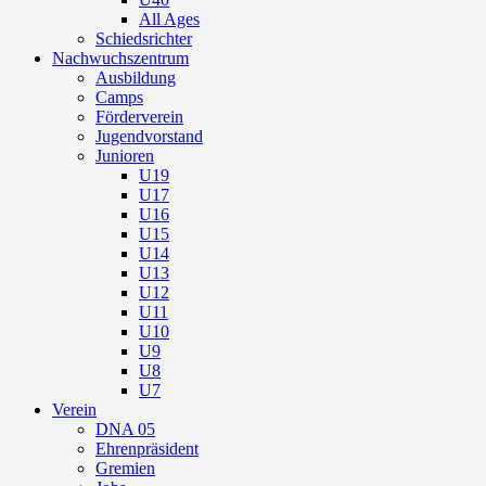
All Ages
Schiedsrichter
Nachwuchszentrum
Ausbildung
Camps
Förderverein
Jugendvorstand
Junioren
U19
U17
U16
U15
U14
U13
U12
U11
U10
U9
U8
U7
Verein
DNA 05
Ehrenpräsident
Gremien