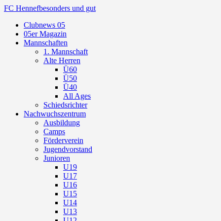
FC Hennef
besonders und gut
Clubnews 05
05er Magazin
Mannschaften
1. Mannschaft
Alte Herren
Ü60
Ü50
Ü40
All Ages
Schiedsrichter
Nachwuchszentrum
Ausbildung
Camps
Förderverein
Jugendvorstand
Junioren
U19
U17
U16
U15
U14
U13
U12