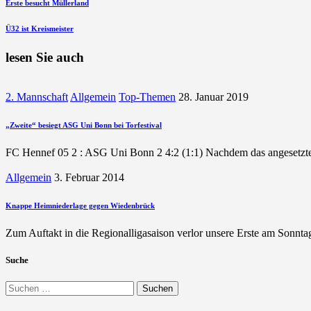
Beitragsnavigation
vorherigen
Erste besucht Müllerland
Beitrag
nächsten
Ü32 ist Kreismeister
Beitrag
lesen Sie auch
2. Mannschaft
Allgemein
Top-Themen
28. Januar 2019
„Zweite“ besiegt ASG Uni Bonn bei Torfestival
FC Hennef 05 2 : ASG Uni Bonn 2 4:2 (1:1) Nachdem das angesetzte
Allgemein
3. Februar 2014
Knappe Heimniederlage gegen Wiedenbrück
Zum Auftakt in die Regionalligasaison verlor unsere Erste am Sonn
Suche
Suchen
nach: