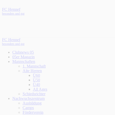
FC Hennef
besonders und gut
FC Hennef
besonders und gut
Clubnews 05
05er Magazin
Mannschaften
1. Mannschaft
Alte Herren
Ü60
Ü50
Ü40
All Ages
Schiedsrichter
Nachwuchszentrum
Ausbildung
Camps
Förderverein