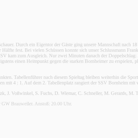
uschauer. Durch ein Eigentor der Gäste ging unsere Mannschaft nach 1
er Hälfte fest. Bei vielen Schüssen konnte sich unser Schlussmann Fra
SSV kam zum Ausgleich. Nur zwei Minuten danach der Doppelschlag: 2 
stens einen Heimpunkt gegen die starken Bornheimer zu erspielen, pla
nkten. Tabellenführer nach diesem Spieltag bleiben weiterhin die Sport
n mit 4 : 1. Auf dem 2. Tabellenplatz rangiert der SSV Bornheim mit
k, J. Voßwinkel, S. Fuchs, D. Wiemar, C. Schneller, M. Gerards, M. 
 GW Brauweiler. Anstoß: 20.00 Uhr.