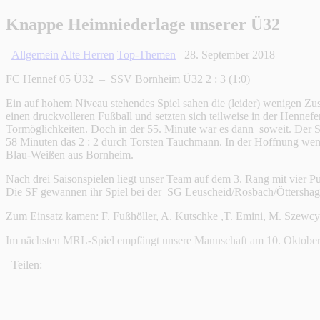
Knappe Heimniederlage unserer Ü32
Allgemein
Alte Herren
Top-Themen
28. September 2018
FC Hennef 05 Ü32 – SSV Bornheim Ü32 2 : 3 (1:0)
Ein auf hohem Niveau stehendes Spiel sahen die (leider) wenigen Z
einen druckvolleren Fußball und setzten sich teilweise in der Hennef
Tormöglichkeiten. Doch in der 55. Minute war es dann soweit. Der 
58 Minuten das 2 : 2 durch Torsten Tauchmann. In der Hoffnung wenig
Blau-Weißen aus Bornheim.
Nach drei Saisonspielen liegt unser Team auf dem 3. Rang mit vier Pu
Die SF gewannen ihr Spiel bei der SG Leuscheid/Rosbach/Öttershage
Zum Einsatz kamen: F. Fußhöller, A. Kutschke ,T. Emini, M. Szewcyz
Im nächsten MRL-Spiel empfängt unsere Mannschaft am 10. Oktober
Teilen: