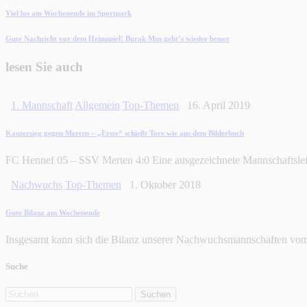
Beitragsnavigation
vorherigen
Viel los am Wochenende im Sportpark
Beitrag
nächsten
Gute Nachricht vor dem Heimspiel! Burak Mus geht’s wieder besser
Beitrag
lesen Sie auch
1. Mannschaft
Allgemein
Top-Themen
16. April 2019
Kantersieg gegen Merten – „Erste“ schießt Tore wie aus dem Bilderbuch
FC Hennef 05 – SSV Merten 4:0 Eine ausgezeichnete Mannschaftsleis
Nachwuchs
Top-Themen
1. Oktober 2018
Gute Bilanz am Wochenende
Insgesamt kann sich die Bilanz unserer Nachwuchsmannschaften vom
Suche
Suchen
nach: