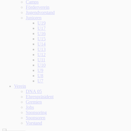
Camps
Förderverein
Jugendvorstand
Junioren
U19
U17
U16
U15
U14
U13
U12
U11
U10
U9
U8
U7
Verein
DNA 05
Ehrenpräsident
Gremien
Jobs
Sponsoring
Sponsoren
Vorstand