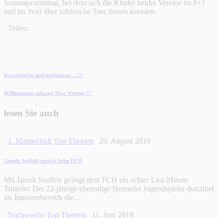
Sonntagvormittag, bei dem sich die Kinder beider Vereine im 6+1
und im 3vs3 über zahlreiche Tore freuen konnten.
Teilen:
Beitragsnavigation
vorherigen
Kooperieren und profitieren …!!!
Beitrag
nächsten
Willkommen zuhause Nico Werner !!!
Beitrag
lesen Sie auch
1. Mannschaft
Top-Themen
29. August 2019
Jannik Stoffels zurück beim FCH
Mit Jannik Stoffels gelingt dem FCH ein echter Last-Minute
Transfer. Der 22-jährige ehemalige Hennefer Jugendspieler durchlief
im Juniorenbereich die…
Nachwuchs
Top-Themen
11. Juni 2019