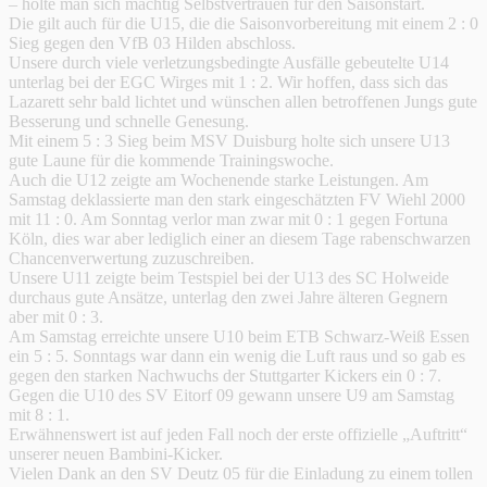
– holte man sich mächtig Selbstvertrauen für den Saisonstart.
Die gilt auch für die U15, die die Saisonvorbereitung mit einem 2 : 0
Sieg gegen den VfB 03 Hilden abschloss.
Unsere durch viele verletzungsbedingte Ausfälle gebeutelte U14
unterlag bei der EGC Wirges mit 1 : 2. Wir hoffen, dass sich das
Lazarett sehr bald lichtet und wünschen allen betroffenen Jungs gute
Besserung und schnelle Genesung.
Mit einem 5 : 3 Sieg beim MSV Duisburg holte sich unsere U13
gute Laune für die kommende Trainingswoche.
Auch die U12 zeigte am Wochenende starke Leistungen. Am
Samstag deklassierte man den stark eingeschätzten FV Wiehl 2000
mit 11 : 0. Am Sonntag verlor man zwar mit 0 : 1 gegen Fortuna
Köln, dies war aber lediglich einer an diesem Tage rabenschwarzen
Chancenverwertung zuzuschreiben.
Unsere U11 zeigte beim Testspiel bei der U13 des SC Holweide
durchaus gute Ansätze, unterlag den zwei Jahre älteren Gegnern
aber mit 0 : 3.
Am Samstag erreichte unsere U10 beim ETB Schwarz-Weiß Essen
ein 5 : 5. Sonntags war dann ein wenig die Luft raus und so gab es
gegen den starken Nachwuchs der Stuttgarter Kickers ein 0 : 7.
Gegen die U10 des SV Eitorf 09 gewann unsere U9 am Samstag
mit 8 : 1.
Erwähnenswert ist auf jeden Fall noch der erste offizielle „Auftritt“
unserer neuen Bambini-Kicker.
Vielen Dank an den SV Deutz 05 für die Einladung zu einem tollen