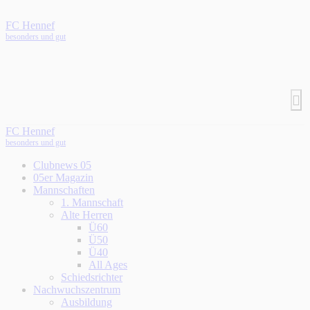
FC Hennef
besonders und gut
FC Hennef
besonders und gut
Clubnews 05
05er Magazin
Mannschaften
1. Mannschaft
Alte Herren
Ü60
Ü50
Ü40
All Ages
Schiedsrichter
Nachwuchszentrum
Ausbildung