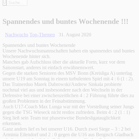
Spannendes und buntes Wochenende !!!
Nachwuchs
Top-Themen
31. August 2020
Spannendes und buntes Wochenende
Unsere Nachwuchsmannschaften haben ein spannendes und buntes
Wochenende hinter sich.
Manches gab Aufschluss über die aktuelle Form, kurz vor dem
Saisonstart, anderes ist einfach erwähnenswert.
Gegen die starken Senioren des MSV Bonn (Kreisliga A) unterlag
unsere U19 am Sonntag in einem turbulenten Spiel mit 4 : 6 (1 : 2).
Das Trainerduo Marek Dabrowski/Andrew Sinkala probierte
nochmal viel aus und insbesondere nach den Wechseln in der
Defensive bei einer zwischenzeitlichen 4 : 2 Führung führte dies zu
großen Problemen in der Feinabstimmung.
Auch U17-Coach Max Lunga war mit der Vorstellung seiner Jungs
gegen die TSG Wieseck nicht restlos zufrieden. Beim 4 : 2 (1 : 1)
Sieg ließ sein Team nur phasenweise Bundesligatauglichkeit
erkennen.
Ganz anders lief es bei unserer U16. Durch zwei Siege – 3 : 2 bei
Arminia Eilendorf und 2 : 0 gegen die U16 aus Bergisch Gladbach