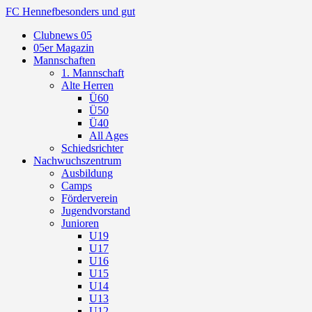
FC Hennef
besonders und gut
Clubnews 05
05er Magazin
Mannschaften
1. Mannschaft
Alte Herren
Ü60
Ü50
Ü40
All Ages
Schiedsrichter
Nachwuchszentrum
Ausbildung
Camps
Förderverein
Jugendvorstand
Junioren
U19
U17
U16
U15
U14
U13
U12