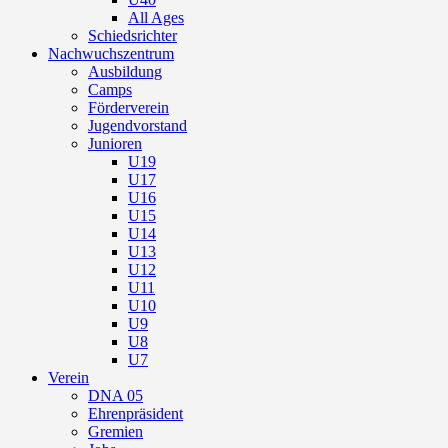
All Ages
Schiedsrichter
Nachwuchszentrum
Ausbildung
Camps
Förderverein
Jugendvorstand
Junioren
U19
U17
U16
U15
U14
U13
U12
U11
U10
U9
U8
U7
Verein
DNA 05
Ehrenpräsident
Gremien