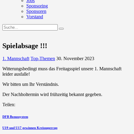
Jobs
Sponsoring
Sponsoren
Vorstand
Spielabsage !!!
1. Mannschaft
Top-Themen
30. November 2023
Witterungsbedingt muss das Freitagsspiel unsere 1. Mannschaft
leider ausfalle!
Wir bitten um Ihr Verständnis.
Der Nachholtermin wird frühzeitig bekannt gegeben.
Teilen:
Beitragsnavigation
vorherigen
DFB Bonussystem
Beitrag
nächsten
U19 und U17 gewinnen Kreissupercup
Beitrag