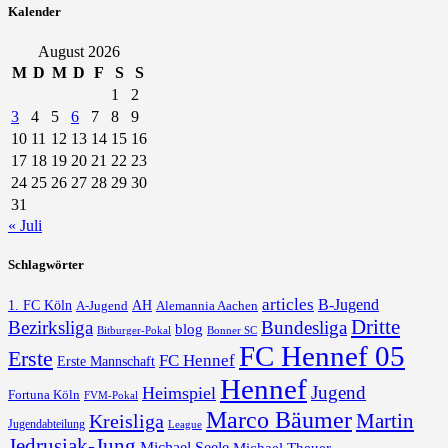
Kalender
August 2026
M
D
M
D
F
S
S
1
2
3
4
5
6
7
8
9
10
11
12
13
14
15
16
17
18
19
20
21
22
23
24
25
26
27
28
29
30
31
« Juli
Schlagwörter
articles
B-Jugend
1. FC Köln
AH
A-Jugend
Alemannia Aachen
Dritte
Bezirksliga
Bundesliga
blog
Bonner SC
Bitburger-Pokal
FC Hennef 05
Erste
FC Hennef
Erste Mannschaft
Hennef
Jugend
Heimspiel
Fortuna Köln
FVM-Pokal
Marco Bäumer
Martin
Kreisliga
Jugendabteilung
League
Jedrusiak-Jung
Michael Seele
Michael Theuer