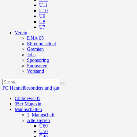
U11
U10
U9
U8
U7
Verein
DNA 05
Ehrenpräsident
Gremien
Jobs
Sponsoring
Sponsoren
Vorstand
FC Hennef
besonders und gut
Clubnews 05
05er Magazin
Mannschaften
1. Mannschaft
Alte Herren
Ü60
Ü50
Ü40