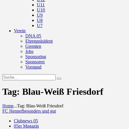
U11
U10
U9
U8
U7
Verein
DNA 05
Ehrenpräsident
Gremien
Jobs
Sponsoring
Sponsoren
Vorstand
Tag: Blau-Weiß Friesdorf
Home
...
Tag: Blau-Weiß Friesdorf
FC Hennef
besonders und gut
Clubnews 05
05er Magazin