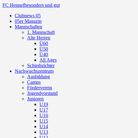
FC Hennef
besonders und gut
Clubnews 05
05er Magazin
Mannschaften
1. Mannschaft
Alte Herren
Ü60
Ü50
Ü40
All Ages
Schiedsrichter
Nachwuchszentrum
Ausbildung
Camps
Förderverein
Jugendvorstand
Junioren
U19
U17
U16
U15
U14
U13
U12