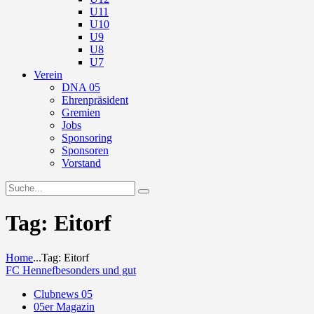
U11
U10
U9
U8
U7
Verein
DNA 05
Ehrenpräsident
Gremien
Jobs
Sponsoring
Sponsoren
Vorstand
Tag: Eitorf
Home
...
Tag: Eitorf
FC Hennef
besonders und gut
Clubnews 05
05er Magazin