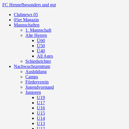
FC Hennef
besonders und gut
Clubnews 05
05er Magazin
Mannschaften
1. Mannschaft
Alte Herren
Ü60
Ü50
Ü40
All Ages
Schiedsrichter
Nachwuchszentrum
Ausbildung
Camps
Förderverein
Jugendvorstand
Junioren
U19
U17
U16
U15
U14
U13
U12