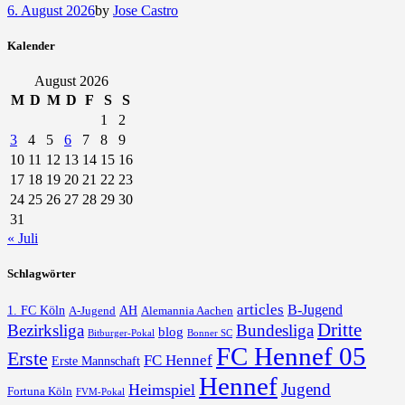
6. August 2026
by
Jose Castro
Kalender
August 2026
M
D
M
D
F
S
S
1
2
3
4
5
6
7
8
9
10
11
12
13
14
15
16
17
18
19
20
21
22
23
24
25
26
27
28
29
30
31
« Juli
Schlagwörter
articles
B-Jugend
1. FC Köln
AH
A-Jugend
Alemannia Aachen
Dritte
Bezirksliga
Bundesliga
blog
Bonner SC
Bitburger-Pokal
FC Hennef 05
Erste
FC Hennef
Erste Mannschaft
Hennef
Jugend
Heimspiel
Fortuna Köln
FVM-Pokal