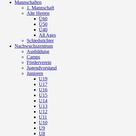
Mannschaften
1. Mannschaft
Alte Herren
Ü60
Ü50
Ü40
All Ages
Schiedsrichter
Nachwuchszentrum
Ausbildung
Camps
Förderverein
Jugendvorstand
Junioren
U19
U17
U16
U15
U14
U13
U12
U11
U10
U9
U8