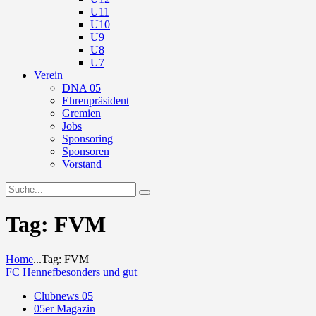
U11
U10
U9
U8
U7
Verein
DNA 05
Ehrenpräsident
Gremien
Jobs
Sponsoring
Sponsoren
Vorstand
Tag: FVM
Home
...
Tag: FVM
FC Hennef
besonders und gut
Clubnews 05
05er Magazin