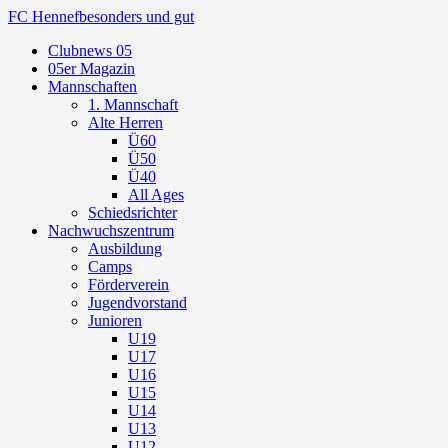
FC Hennef
besonders und gut
Clubnews 05
05er Magazin
Mannschaften
1. Mannschaft
Alte Herren
Ü60
Ü50
Ü40
All Ages
Schiedsrichter
Nachwuchszentrum
Ausbildung
Camps
Förderverein
Jugendvorstand
Junioren
U19
U17
U16
U15
U14
U13
U12