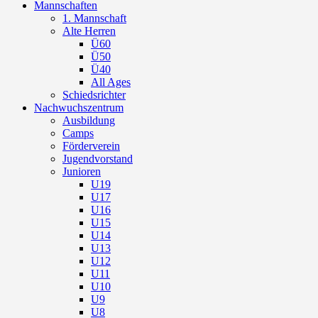
Mannschaften
1. Mannschaft
Alte Herren
Ü60
Ü50
Ü40
All Ages
Schiedsrichter
Nachwuchszentrum
Ausbildung
Camps
Förderverein
Jugendvorstand
Junioren
U19
U17
U16
U15
U14
U13
U12
U11
U10
U9
U8