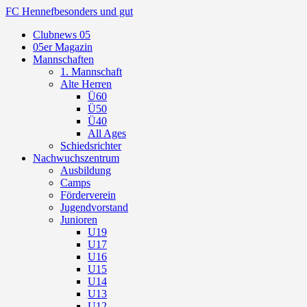
FC Hennef
besonders und gut
Clubnews 05
05er Magazin
Mannschaften
1. Mannschaft
Alte Herren
Ü60
Ü50
Ü40
All Ages
Schiedsrichter
Nachwuchszentrum
Ausbildung
Camps
Förderverein
Jugendvorstand
Junioren
U19
U17
U16
U15
U14
U13
U12