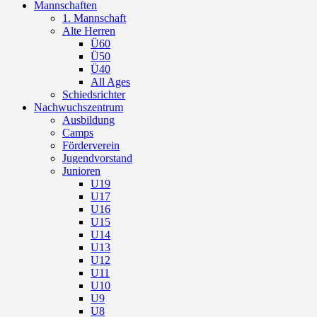
Mannschaften
1. Mannschaft
Alte Herren
Ü60
Ü50
Ü40
All Ages
Schiedsrichter
Nachwuchszentrum
Ausbildung
Camps
Förderverein
Jugendvorstand
Junioren
U19
U17
U16
U15
U14
U13
U12
U11
U10
U9
U8