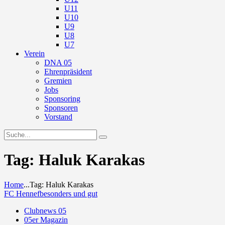
U11
U10
U9
U8
U7
Verein
DNA 05
Ehrenpräsident
Gremien
Jobs
Sponsoring
Sponsoren
Vorstand
Tag: Haluk Karakas
Home
...
Tag: Haluk Karakas
FC Hennef
besonders und gut
Clubnews 05
05er Magazin