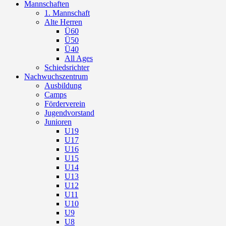
Mannschaften
1. Mannschaft
Alte Herren
Ü60
Ü50
Ü40
All Ages
Schiedsrichter
Nachwuchszentrum
Ausbildung
Camps
Förderverein
Jugendvorstand
Junioren
U19
U17
U16
U15
U14
U13
U12
U11
U10
U9
U8