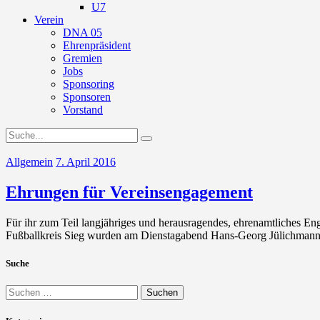
U7
Verein
DNA 05
Ehrenpräsident
Gremien
Jobs
Sponsoring
Sponsoren
Vorstand
Allgemein
7. April 2016
Ehrungen für Vereinsengagement
Für ihr zum Teil langjähriges und herausragendes, ehrenamtliches E
Fußballkreis Sieg wurden am Dienstagabend Hans-Georg Jülichma
Suche
Suchen
nach: