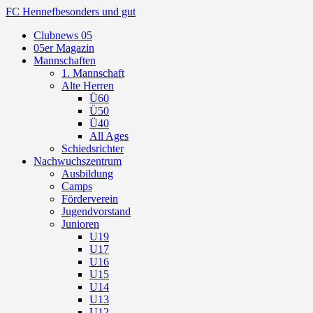
FC Hennef
besonders und gut
Clubnews 05
05er Magazin
Mannschaften
1. Mannschaft
Alte Herren
Ü60
Ü50
Ü40
All Ages
Schiedsrichter
Nachwuchszentrum
Ausbildung
Camps
Förderverein
Jugendvorstand
Junioren
U19
U17
U16
U15
U14
U13
U12