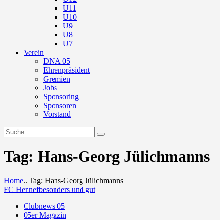
U11
U10
U9
U8
U7
Verein
DNA 05
Ehrenpräsident
Gremien
Jobs
Sponsoring
Sponsoren
Vorstand
Tag: Hans-Georg Jülichmanns
Home
...
Tag: Hans-Georg Jülichmanns
FC Hennef
besonders und gut
Clubnews 05
05er Magazin