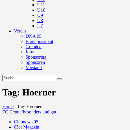
U11
U10
U9
U8
U7
Verein
DNA 05
Ehrenpräsident
Gremien
Jobs
Sponsoring
Sponsoren
Vorstand
Tag: Hoerner
Home
...
Tag: Hoerner
FC Hennef
besonders und gut
Clubnews 05
05er Magazin