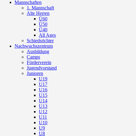
Mannschaften
1. Mannschaft
Alte Herren
Ü60
Ü50
Ü40
All Ages
Schiedsrichter
Nachwuchszentrum
Ausbildung
Camps
Förderverein
Jugendvorstand
Junioren
U19
U17
U16
U15
U14
U13
U12
U11
U10
U9
U8