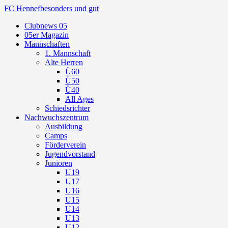
FC Hennef
besonders und gut
Clubnews 05
05er Magazin
Mannschaften
1. Mannschaft
Alte Herren
Ü60
Ü50
Ü40
All Ages
Schiedsrichter
Nachwuchszentrum
Ausbildung
Camps
Förderverein
Jugendvorstand
Junioren
U19
U17
U16
U15
U14
U13
U12