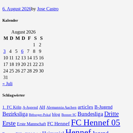
6. August 2026
by
Jose Castro
Kalender
August 2026
M
D
M
D
F
S
S
1
2
3
4
5
6
7
8
9
10
11
12
13
14
15
16
17
18
19
20
21
22
23
24
25
26
27
28
29
30
31
« Juli
Schlagwörter
articles
B-Jugend
1. FC Köln
AH
A-Jugend
Alemannia Aachen
Dritte
Bezirksliga
Bundesliga
blog
Bonner SC
Bitburger-Pokal
FC Hennef 05
Erste
FC Hennef
Erste Mannschaft
Hennef