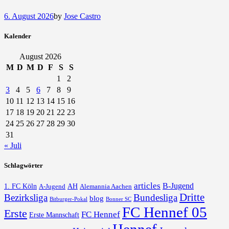
6. August 2026
by
Jose Castro
Kalender
August 2026
M
D
M
D
F
S
S
1
2
3
4
5
6
7
8
9
10
11
12
13
14
15
16
17
18
19
20
21
22
23
24
25
26
27
28
29
30
31
« Juli
Schlagwörter
articles
B-Jugend
1. FC Köln
AH
A-Jugend
Alemannia Aachen
Dritte
Bezirksliga
Bundesliga
blog
Bonner SC
Bitburger-Pokal
FC Hennef 05
Erste
FC Hennef
Erste Mannschaft
Hennef