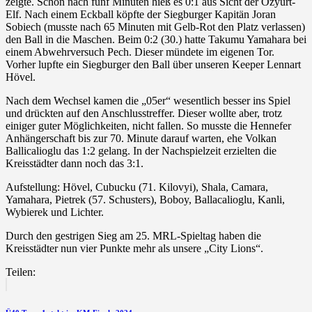
zeigte. Schon nach fünf Minuten hieß es 0:1 aus Sicht der Özyurt-
Elf. Nach einem Eckball köpfte der Siegburger Kapitän Joran
Sobiech (musste nach 65 Minuten mit Gelb-Rot den Platz verlassen)
den Ball in die Maschen. Beim 0:2 (30.) hatte Takumu Yamahara bei
einem Abwehrversuch Pech. Dieser mündete im eigenen Tor.
Vorher lupfte ein Siegburger den Ball über unseren Keeper Lennart
Hövel.
Nach dem Wechsel kamen die „05er“ wesentlich besser ins Spiel
und drückten auf den Anschlusstreffer. Dieser wollte aber, trotz
einiger guter Möglichkeiten, nicht fallen. So musste die Hennefer
Anhängerschaft bis zur 70. Minute darauf warten, ehe Volkan
Ballicalioglu das 1:2 gelang. In der Nachspielzeit erzielten die
Kreisstädter dann noch das 3:1.
Aufstellung: Hövel, Cubucku (71. Kilovyi), Shala, Camara,
Yamahara, Pietrek (57. Schusters), Boboy, Ballacalioglu, Kanli,
Wybierek und Lichter.
Durch den gestrigen Sieg am 25. MRL-Spieltag haben die
Kreisstädter nun vier Punkte mehr als unsere „City Lions“.
Teilen:
Beitragsnavigation
vorherigen
Beitrag