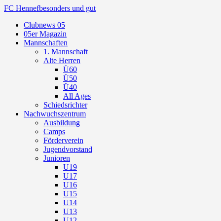
FC Hennef
besonders und gut
Clubnews 05
05er Magazin
Mannschaften
1. Mannschaft
Alte Herren
Ü60
Ü50
Ü40
All Ages
Schiedsrichter
Nachwuchszentrum
Ausbildung
Camps
Förderverein
Jugendvorstand
Junioren
U19
U17
U16
U15
U14
U13
U12