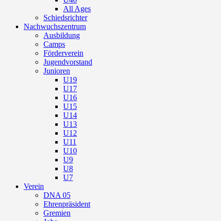
All Ages
Schiedsrichter
Nachwuchszentrum
Ausbildung
Camps
Förderverein
Jugendvorstand
Junioren
U19
U17
U16
U15
U14
U13
U12
U11
U10
U9
U8
U7
Verein
DNA 05
Ehrenpräsident
Gremien