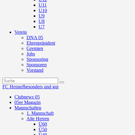
U11
U10
U9
U8
U7
Verein
DNA 05
Ehrenpräsident
Gremien
Jobs
Sponsoring
Sponsoren
Vorstand
FC Hennef
besonders und gut
Clubnews 05
05er Magazin
Mannschaften
1. Mannschaft
Alte Herren
Ü60
Ü50
Ü40