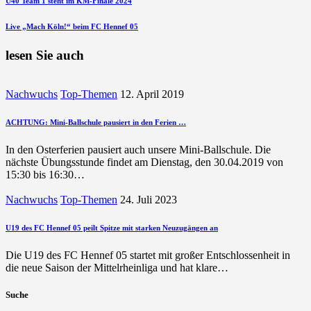
Ü40 Team 1 steht im KM-Finale 2024
nächsten
Live „Mach Köln!“ beim FC Hennef 05
Beitrag
lesen Sie auch
Nachwuchs
Top-Themen
12. April 2019
ACHTUNG: Mini-Ballschule pausiert in den Ferien …
In den Osterferien pausiert auch unsere Mini-Ballschule. Die
nächste Übungsstunde findet am Dienstag, den 30.04.2019 von
15:30 bis 16:30…
Nachwuchs
Top-Themen
24. Juli 2023
U19 des FC Hennef 05 peilt Spitze mit starken Neuzugängen an
Die U19 des FC Hennef 05 startet mit großer Entschlossenheit in
die neue Saison der Mittelrheinliga und hat klare…
Suche